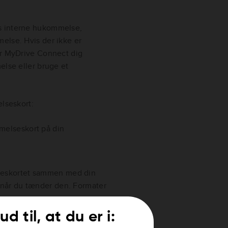
s interne hukommelse,
else. Hvis der ikke er
er MyDrive Connect dig
else eller bruge et
elseskort:
melseskort på din
lseskortet sammen med din
, når du tænder den. Formater
 senere, bliver du muligvis
ud til, at du er i:
mmelseskort. Du kan enten vælge