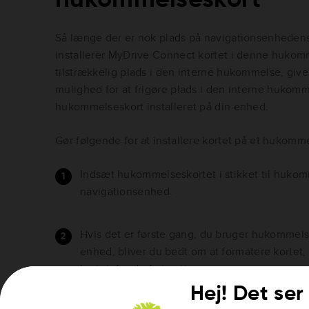
Så længe der er nok plads på navigationsenheden
installerer MyDrive Connect kortet i denne hukomm
tilstrækkelig plads i den interne hukommelse, giv
mulighed for at frigøre plads i den interne hukomm
hukommelseskort installeret på din enhed.
Gør følgende for at installere kortet på et hukomm
Indsæt hukommelseskortet i stikket til hukom
navigationsenhed.
Hvis det er første gang, du bruger hukomme
enhed, bliver du bedt om at formatere kortet
kortet, før du fortsætter.
BEMÆRK:
Hvis du har en enhed fra 2013 eller
Hej! Det ser 
tilbudt to metoder til at formatere dit huko