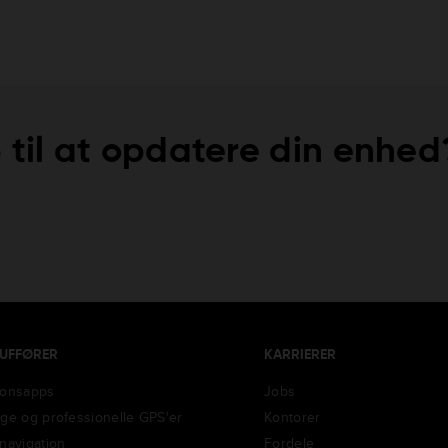
 til at opdatere din enhed
AUFFØRER
KARRIERER
ionsapps
Jobs
ige og professionelle GPS'er
Kontorer
-navigation
Fordele