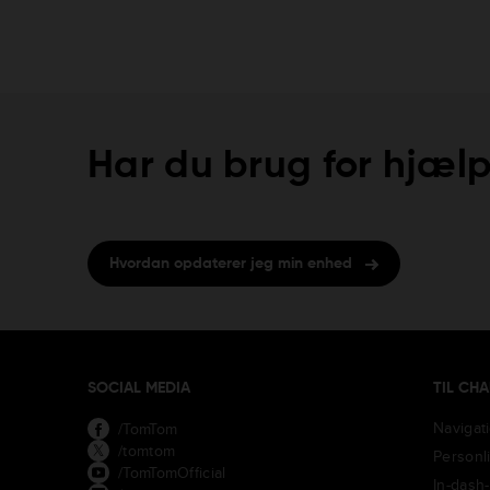
Har du brug for hjælp
Hvordan opdaterer jeg min enhed
SOCIAL MEDIA
TIL CH
Navigat
/TomTom
/tomtom
Personl
/TomTomOfficial
In-dash