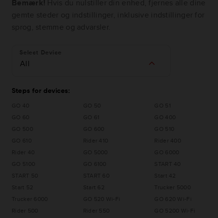
Bemærk!
Hvis du nulstiller din enhed, fjernes alle dine
gemte steder og indstillinger, inklusive indstillinger for
sprog, stemme og advarsler.
Select Device
All
Steps for devices:
GO 40
GO 50
GO 51
GO 60
GO 61
GO 400
GO 500
GO 600
GO 510
GO 610
Rider 410
Rider 400
Rider 40
GO 5000
GO 6000
GO 5100
GO 6100
START 40
START 50
START 60
Start 42
Start 52
Start 62
Trucker 5000
Trucker 6000
GO 520 Wi-Fi
GO 620 Wi-Fi
Rider 500
Rider 550
GO 5200 Wi-Fi