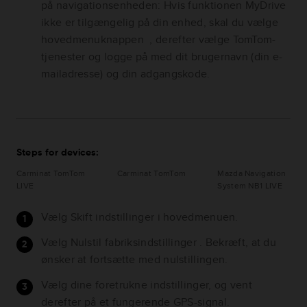
på navigationsenheden: Hvis funktionen MyDrive
ikke er tilgængelig på din enhed, skal du vælge
hovedmenuknappen , derefter vælge TomTom-
tjenester og logge på med dit brugernavn (din e-
mailadresse) og din adgangskode.
Steps for devices:
Carminat TomTom
Carminat TomTom
Mazda Navigation
LIVE
System NB1 LIVE
Vælg Skift indstillinger i hovedmenuen.
Vælg Nulstil fabriksindstillinger . Bekræft, at du
ønsker at fortsætte med nulstillingen.
Vælg dine foretrukne indstillinger, og vent
derefter på et fungerende GPS-signal.