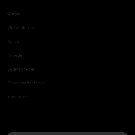
Om os
Virksomheden
Kunder
Nyheder
Begivenheder
Pressemeddelelser
Investorer
7th item
Routing
9th item of footer