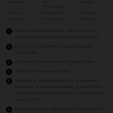
GO 6200 Wi-Fi
GO
GO Basic
PROFESSIONAL
GO Classic
GO Essential
GO Premium
GO Comfort
GO Supreme
GO Navigator
Vælg hovedmenuknappen i kortvisning eller
vejledningsvisning for at få vist hovedmenuen.
Rul til højre på skærmen, og vælg knappen
Indstillinger .
Rul til højre i denne menu, og vælg System .
Vælg Nulstil i menuen System.
Der vises en advarselsskærm for at bekræfte
sletningen af dine gemte steder og indstillinger.
Vælg Nulstil for at bekræfte. Din enhed nulstiller
og genstarter.
Kontroller, at du er logget på din TomTom-konto