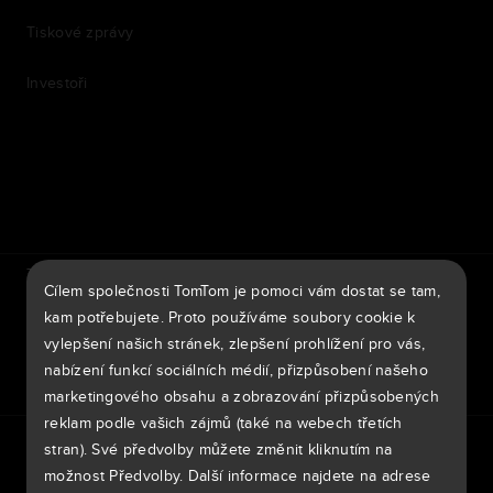
Tiskové zprávy
Investoři
7th item
Routing
9th item of footer
TomTom Traffic Index
TomTom Portál pro zákazníky
Cílem společnosti TomTom je pomoci vám dostat se tam,
TomTom Move Portal
TomTom Suppliers
kam potřebujete. Proto používáme soubory cookie k
vylepšení našich stránek, zlepšení prohlížení pro vás,
Česká Republika
nabízení funkcí sociálních médií, přizpůsobení našeho
marketingového obsahu a zobrazování přizpůsobených
reklam podle vašich zájmů (také na webech třetích
Evropa
stran). Své předvolby můžete změnit kliknutím na
Zásady ochrany osobních údajů
Legal information
België | Nederlands
možnost Předvolby. Další informace najdete na adrese
Použití vašich dat
Soubory cookie
Nahlásit chybu zabezpečení