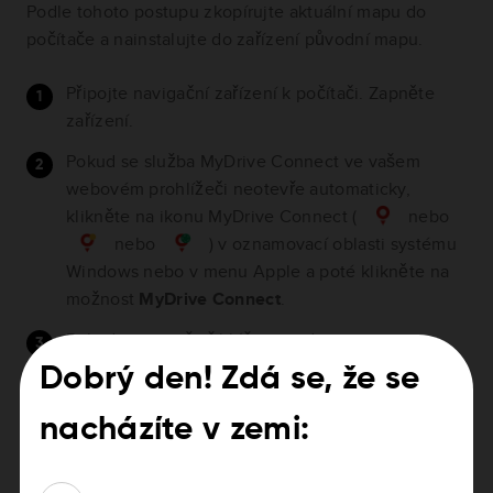
Podle tohoto postupu zkopírujte aktuální mapu do
počítače a nainstalujte do zařízení původní mapu.
Připojte navigační zařízení k počítači. Zapněte
zařízení.
Pokud se služba MyDrive Connect ve vašem
webovém prohlížeči neotevře automaticky,
klikněte na ikonu MyDrive Connect (
nebo
nebo
) v oznamovací oblasti systému
Windows nebo v menu Apple a poté klikněte na
možnost
MyDrive Connect
.
Pokud nejste již přihlášeni, zadejte svoji e-
mailovou adresu a klikněte na možnost Přihlaste
Dobrý den! Zdá se, že se
se. Můžete vybrat možnost „Zapamatovat si moji
e-mailovou adresu“, abyste ji nemuseli příště
nacházíte v zemi:
zadávat.