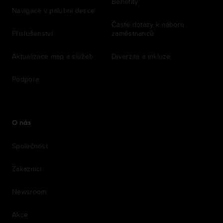
Benefity
Navigace v palubní desce
Časté dotazy k náboru
Příslušenství
zaměstnanců
Aktualizace map a služeb
Diverzita a inkluze
Podpora
O nás
Společnost
Zákazníci
Newsroom
Akce