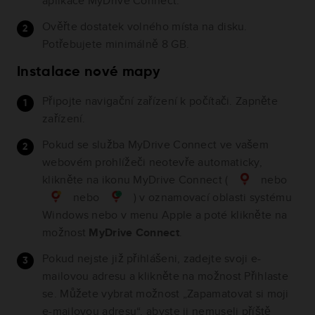
aplikace MyDrive Connect.
Ověřte dostatek volného místa na disku.
Potřebujete minimálně 8 GB.
Instalace nové mapy
Připojte navigační zařízení k počítači. Zapněte
zařízení.
Pokud se služba MyDrive Connect ve vašem
webovém prohlížeči neotevře automaticky,
klikněte na ikonu MyDrive Connect (
nebo
nebo
) v oznamovací oblasti systému
Windows nebo v menu Apple a poté klikněte na
možnost
MyDrive Connect
.
Pokud nejste již přihlášeni, zadejte svoji e-
mailovou adresu a klikněte na možnost Přihlaste
se. Můžete vybrat možnost „Zapamatovat si moji
e-mailovou adresu“, abyste ji nemuseli příště