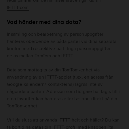
reda på mer om de här alternativen går du till
IFTTT.com
Vad händer med dina data?
Insamling och bearbetning av personuppgifter
hanteras oberoende av båda parter via dina separata
konton med respektive part. Inga personuppgifter
delas mellan TomTom och IFTTT.
Data som mottagits av din TomTom-enhet via
användning av en IFTTT-applet (t.ex. en adress från
Google-kalendern/-kontakterna) lagras inte av
någondera parten. Adresser som tidigare har lagts till i
dina favoriter kan hanteras eller tas bort direkt på din
TomTom-enhet.
Vill du sluta att använda IFTTT helt och hållet? Du kan
ta bort dina data i din IFTTT-profil med knappen ”ta