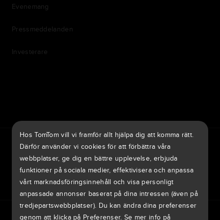
Evenemang
Pressmeddelanden
Investerare
7th item
Routing
9th item of footer
Hos TomTom vill vi framför allt hjälpa dig att komma rätt.
TomTom Traffic Index
TomTom Kundportal
TomTom Move Portal
Därför använder vi cookies för att förbättra våra
TomTom Suppliers
webbplatser, ge dig en bättre upplevelse, erbjuda
funktioner på sociala medier, effektivisera och anpassa
Sverige
vårt marknadsföringsinnehåll och visa personligt
anpassade annonser baserat på dina intressen (även på
tredjepartswebbplatser). Du kan ändra dina preferenser
Europa
Privacy policy
Legal information
Hur din data används
Cookies
genom att klicka på Preferenser. Se mer info på