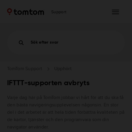
Support
Sök efter svar
TomTom Support
Upphört
IFTTT-supporten avbryts
Varje dag här på TomTom jobbar vi hårt för att du ska få
den bästa navigeringsupplevelsen någonsin. En stor
del i det arbetet är att hela tiden förbättra kvaliteten på
de kartor, tjänster och den programvara som din
navigator använder.