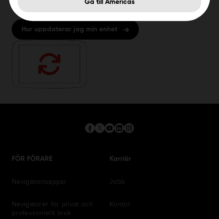
Gå till Americas
Hur uppdaterar jag min enhet
FÖR FÖRARE
Karriär
Navigationsappar
Jobb
Navigatorer för privat och
Kontor
professionellt bruk