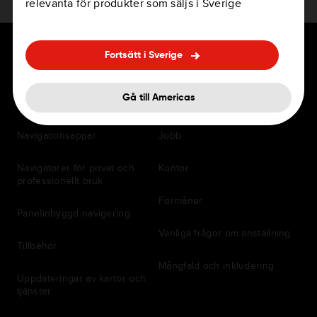
relevanta för produkter som säljs i Sverige
Fortsätt i Sverige
Gå till Americas
FÖR FÖRARE
Karriär
Navigationsappar
Jobb
Navigatorer för privat och
Kontor
professionellt bruk
Förmåner
Panelinbyggd navigering
Vanliga frågor om anställning
Tillbehör
Mångfald och inkludering
Uppdateringar av kartor och
tjänster