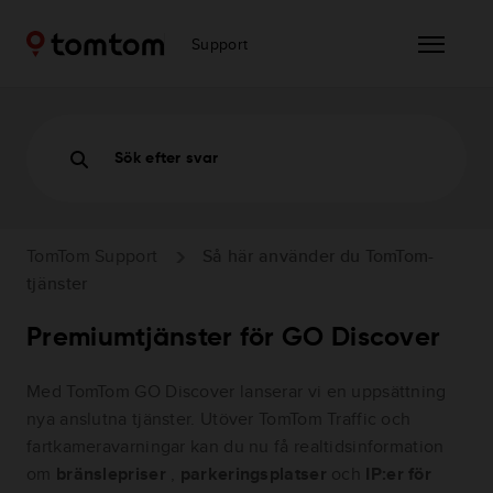
Support
Sök efter svar
TomTom Support
Så här använder du TomTom-
tjänster
Premiumtjänster för GO Discover
Med TomTom GO Discover lanserar vi en uppsättning
nya anslutna tjänster. Utöver TomTom Traffic och
fartkameravarningar kan du nu få realtidsinformation
om
bränslepriser
,
parkeringsplatser
och
IP:er för