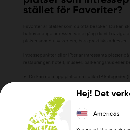
stället för Favoriter?
Favoriter är platser som du ofta besöker. Du kan sk
behöver ange adressen varje gång du vill navigera 
platser som du tycker om, bara praktiska adresser.
Intressepunkter eller IP:er är intressanta platser på
restauranger, hotell, museer, parkeringshus eller b
Du kan dela upp platserna i olika IP-kategorier (t.
Antalet Favoriter är begränsat till 48 stycken p
medan antalet IP:er är obegränsat inom en IP-kat
Hej! Det verk
IP-kategorier på TomTom-enheten.
Dina intressepunkter går inte förlorade när du åt
Americas
.
Du kan lätt överföra IP:er från en karta till en 
av kartan i framtiden.
Supportartiklar och video