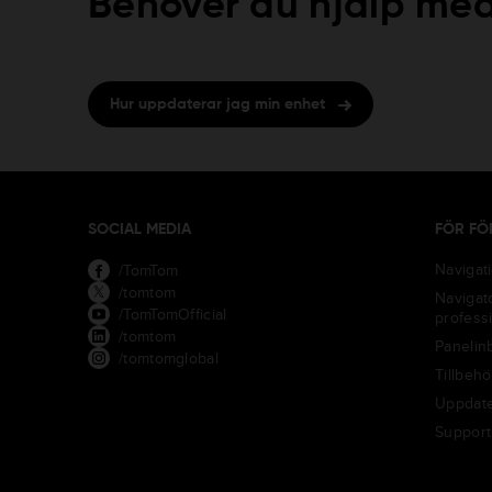
Behöver du hjälp med
Hur uppdaterar jag min enhet
SOCIAL MEDIA
FÖR FÖ
Navigat
/TomTom
/tomtom
Navigato
/TomTomOfficial
professi
/tomtom
Panelin
/tomtomglobal
Tillbehö
Uppdate
Support