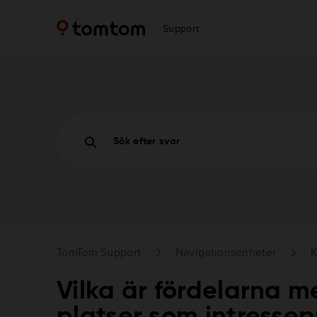
Support
Sök efter svar
TomTom Support
Navigationsenheter
K
Vilka är fördelarna m
platser som intressep