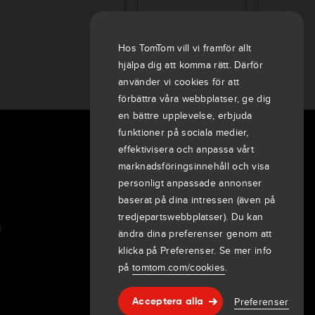
?
Hos TomTom vill vi framför allt
hjälpa dig att komma rätt. Därför
använder vi cookies för att
förbättra våra webbplatser, ge dig
en bättre upplevelse, erbjuda
funktioner på sociala medier,
Om oss
effektivisera och anpassa vårt
marknadsföringsinnehåll och visa
Företaget
personligt anpassade annonser
Kunder
baserat på dina intressen (även på
Nyheter
tredjepartswebbplatser). Du kan
g
Evenemang
ändra dina preferenser genom att
Pressmeddelanden
klicka på Preferenser. Se mer info
Investerare
på
tomtom.com/cookies
.
7th item
Routing
Preferenser
Acceptera alla
9th item of footer
Hjälp & support