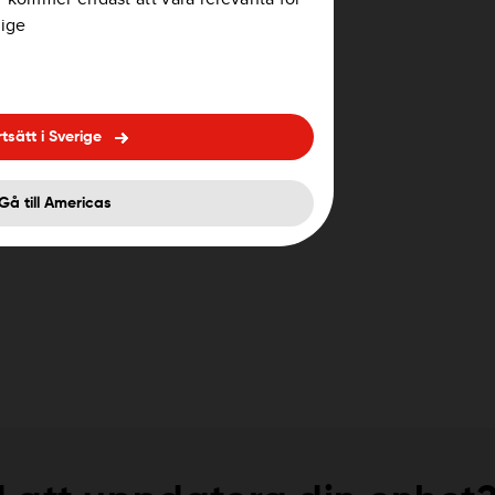
rige
rta går du till
Hur överför jag
rtsätt i Sverige
Gå till Americas