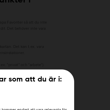
apa Favoriter så att du inte
dit. Det behöver inte vara
 kartan. Det kan t.ex. vara
ensinstationer.
ex. "privat" och "arbete").
er karta (Carminat TomTom 100),
egori. Du kan ha upp till 100
ar som att du är i:
erställer fabriksinställningarna
annan när du köper en ny version
r kommer endast att vara relevanta för