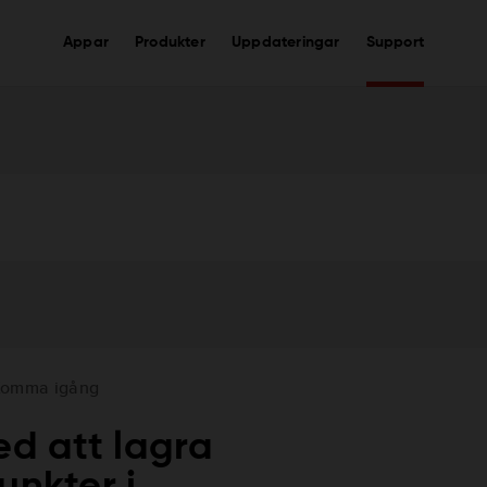
Appar
Produkter
Uppdateringar
Support
omma igång
ed att lagra
unkter i