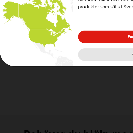
produkter som säljs i Sve
Om du vill veta hur du överför favoriter till en ny ka
mina favoriter till en ny karta?
Fo