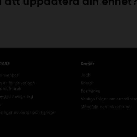
 att uppdatera din enhet
RARE
Karriär
ionsappar
Jobb
rer för privat och
Kontor
onellt bruk
Förmåner
byggd navigering
Vanliga frågor om anställnin
r
Mångfald och inkludering
ringar av kartor och tjänster