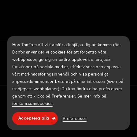
7th item
Routing
9th item of footer
Hos TomTom vill vi framför allt hjälpa dig att komma rätt.
TomTom Traffic Index
TomTom Kundportal
TomTom Move Portal
Därför använder vi cookies för att förbättra våra
TomTom Suppliers
webbplatser, ge dig en bättre upplevelse, erbjuda
funktioner på sociala medier, effektivisera och anpassa
Sverige
vårt marknadsföringsinnehåll och visa personligt
anpassade annonser baserat på dina intressen (även på
tredjepartswebbplatser). Du kan ändra dina preferenser
Europa
genom att klicka på Preferenser. Se mer info på
Privacy policy
Legal information
Hur din data används
Cookies
België | Nederlands
Rapportera sårbarheter
Rapportera en kartändring
Impressum
tomtom.com/cookies
.
Belgique | Français
Copyright © 2026 TomTom International BV. All rights
Hjälp & support
Preferenser
Acceptera alla
reserved.
Česká Republika | Česky