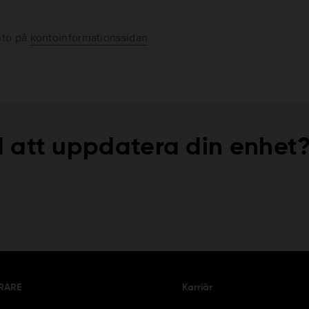
nto på
kontoinformationssidan
.
 att uppdatera din enhet
RARE
Karriär