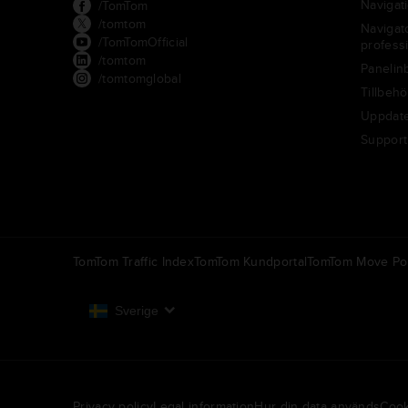
Navigat
/TomTom
/tomtom
Navigato
/TomTomOfficial
professi
/tomtom
Panelin
/tomtomglobal
Tillbehö
Uppdate
Support
TomTom Traffic Index
TomTom Kundportal
TomTom Move Por
Sverige
Europa
België | Nederlands
N
Privacy policy
Legal information
Hur din data används
Cook