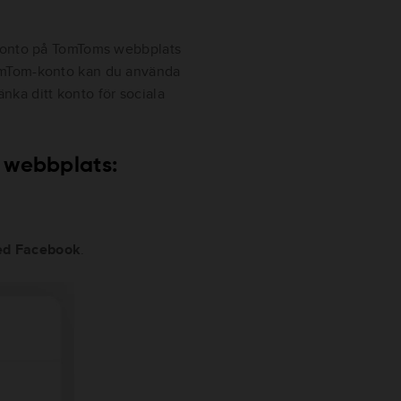
-konto på TomToms webbplats
omTom-konto kan du använda
länka ditt konto för sociala
 webbplats:
ed Facebook
.