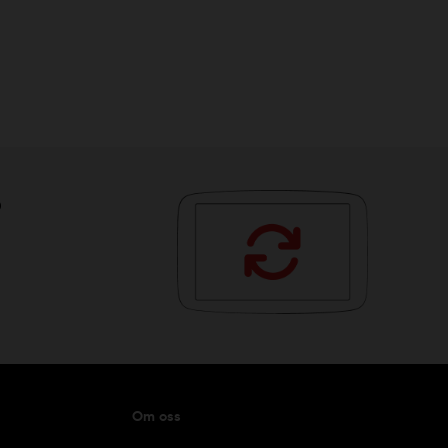
?
Om oss