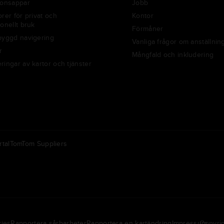
ionsappar
Jobb
rer för privat och
Kontor
onellt bruk
Förmåner
byggd navigering
Vanliga frågor om anställnin
r
Mångfald och inkludering
ringar av kartor och tjänster
tal
TomTom Suppliers
Annan
ederland | Nederlands
Americas | English
ies
Rapportera sårbarheter
Rapportera en kartändring
Impressum
Copyrig