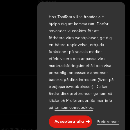
Företaget
Kunder
Nyheter
Hos TomTom vill vi framför allt
hjälpa dig att komma rätt. Därför
g
Evenemang
använder vi cookies för att
Pressmeddelanden
förbättra våra webbplatser, ge dig
Investerare
en bättre upplevelse, erbjuda
7th item
Routing
funktioner på sociala medier,
9th item of footer
effektivisera och anpassa vårt
marknadsföringsinnehåll och visa
personligt anpassade annonser
baserat på dina intressen (även på
tredjepartswebbplatser). Du kan
ändra dina preferenser genom att
klicka på Preferenser. Se mer info
på
tomtom.com/cookies
.
Preferenser
Acceptera alla
Hjälp & support
ht © 2026 TomTom International BV. All rights reserved.