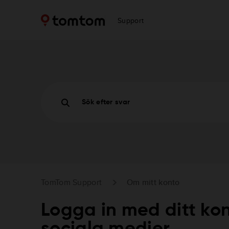
Support
Sök efter svar
TomTom Support
Om mitt konto
Logga in med ditt kon
sociala medier