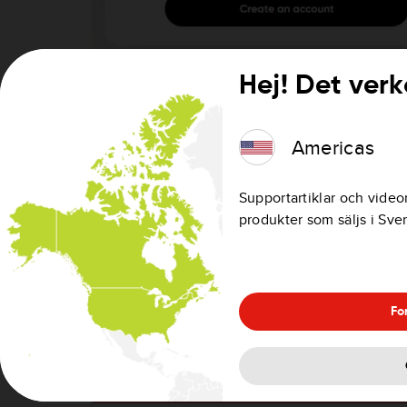
Hej! Det verk
Ange din e-postadress och ditt lösenord för ditt
välj det.
Om du behöver ange några behörigheter för att l
Americas
fönster.
En e-postbekräftelse skickas till dig när ditt kon
Supportartiklar och video
finns ett alternativ för att ange ett nytt lösenor
produkter som säljs i Sve
lösenord är aktiv i 24 timmar.
Logga in på MyDrive Connect
Fo
Öppna MyDrive Connect och klicka på Logga in
Välj
Fortsätt med Google
eller
Fortsätt med F