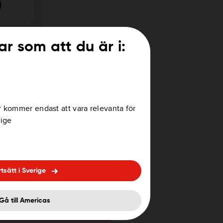
ar som att du är i:
 konto på sociala medier eller
änka ditt konto visas ett
to har skapats eller länkats. Det
r kommer endast att vara relevanta för
d för kontot. Länken för att ange
rige
rtsätt i Sverige
.
acebook
.
Gå till Americas