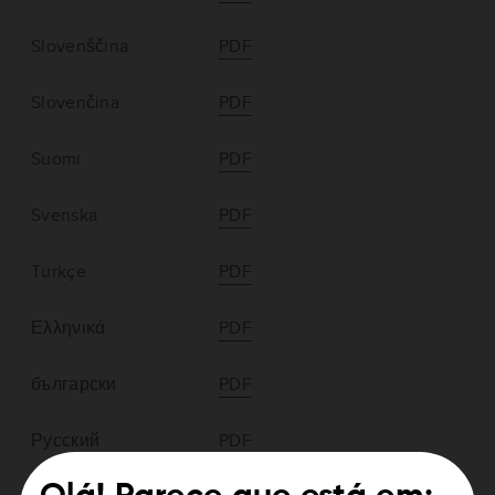
Slovenščina
PDF
Slovenčina
PDF
Suomi
PDF
Svenska
PDF
Türkçe
PDF
Ελληνικά
PDF
български
PDF
Русский
PDF