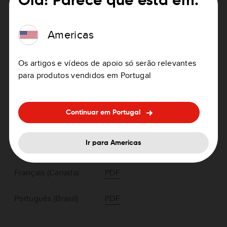
Olá! Parece que está em:
Americas
Americas > TomTom GO Essential
Os artigos e vídeos de apoio só serão relevantes
para produtos vendidos em Portugal
Continuar em Portugal
English (US and Canada)
PDF
Ir para Americas
Español (Latinoamérica)
PDF
Français (Canada)
PDF
Português (Brasil)
PDF