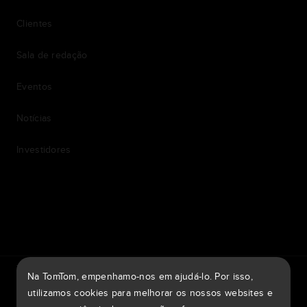
Clientes
Sala de redação
Eventos
Notícias
Investidores
7th item
Routing
9th item of footer
TomTom Traffic Index
TomTom Portal de clientes
Na TomTom, empenhamo-nos em ajudá-lo. Por isso,
TomTom Move Portal
TomTom Suppliers
utilizamos cookies para melhorar os nossos websites e