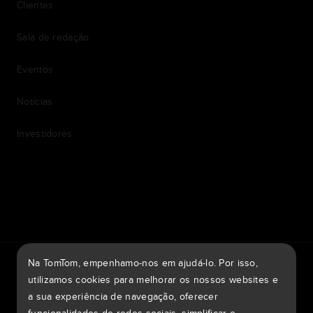
Clientes
Sala de redação
Eventos
Notícias
Investidores
7th item
Routing
9th item of footer
TomTom Traffic Index
TomTom Portal de clientes
Na TomTom, empenhamo-nos em ajudá-lo. Por isso,
TomTom Move Portal
TomTom Suppliers
utilizamos cookies para melhorar os nossos websites e
a sua experiência de navegação, oferecer
Portugal