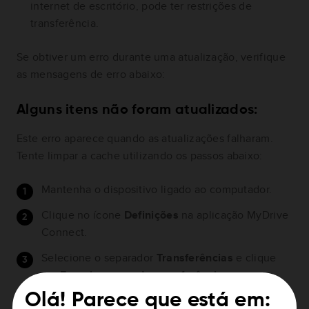
internet de escritório, pode ter restrições de
transferência.
Se obtiver um erro durante uma atualização, verifique
as mensagens de erro abaixo:
Alguns itens não foram atualizados:
Este erro aparece quando as atualizações falharam.
Tente limpar a cache utilizando os passos abaixo:
Mantenha o dispositivo ligado ao computador.
Clique no ícone
Definições
na aplicação MyDrive
Connect.
Selecione o separador
Transferências
e clique
em
Esvaziar pasta de transferências
.
Olá! Parece que está em:
Desselecione a opção
Transferir atualizações