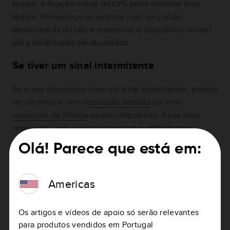
tempo, a fixação inicial do GPS pode demorar mais
tempo. Permaneça no exterior com uma visão
desimpedida do céu e mantenha o dispositivo imóvel
até a localização ser atualizada.
Se tiver um sinal intermitente
Se o seu dispositivo tiver um sinal intermitente, poderá
ter de efetuar uma
reposição simples
ou uma
reposição de fábrica
no seu dispositivo. Após essa
reposição, leve o dispositivo para o exterior para
receber um sinal de GPS.
Olá! Parece que está em:
Assista o vídeo
Americas
Os artigos e vídeos de apoio só serão relevantes
para produtos vendidos em Portugal