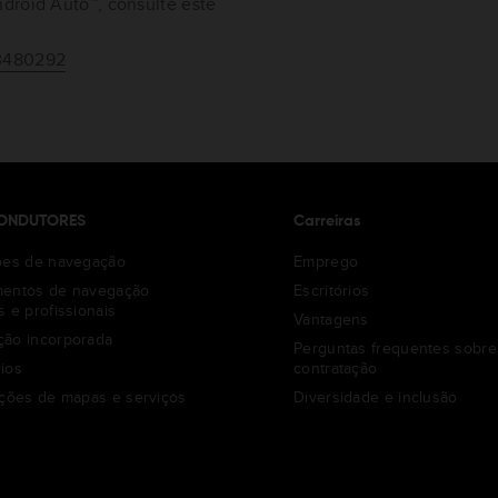
droid Auto™, consulte este
63480292
ONDUTORES
Carreiras
ões de navegação
Emprego
mentos de navegação
Escritórios
s e profissionais
Vantagens
ão incorporada
Perguntas frequentes sobre
ios
contratação
ações de mapas e serviços
Diversidade e inclusão