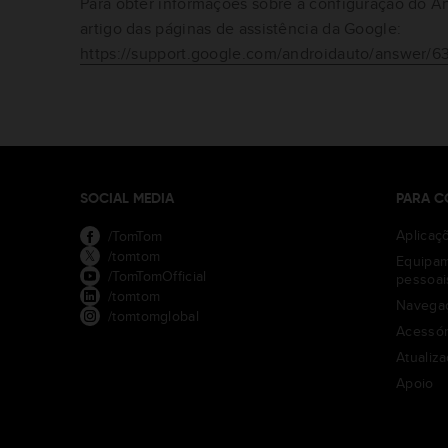
Para obter informações sobre a configuração do An
artigo das páginas de assistência da Google:
https://support.google.com/androidauto/answer/
SOCIAL MEDIA
PARA C
Aplicaç
/TomTom
/tomtom
Equipa
/TomTomOfficial
pessoai
/tomtom
Navegaç
/tomtomglobal
Acessór
Atualiz
Apoio