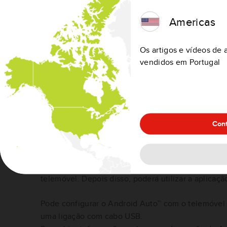
durnte a condução.
Não poderá alterar as definições ou utilizar ite
Americas
profundo.
A interação com o mapa é limitada durante a c
Os artigos e vídeos de 
vendidos em Portugal
GPS
É utilizado o GPS do telemóvel para localizar o v
encontrar problemas com a localização enquanto 
telemóvel num local com vista desobstruída do cé
Cont
Configurar
Certifique-se de concluir a configuração inicial n
telemóvel. Depois disso, poderá utilizar a aplicaç
Pode configurar o Android Auto™ com o telemóvel 
uma ligação com cabo USB.