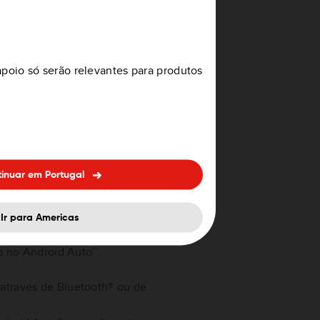
ns do menu a nível mais
ondução.
apoio só serão relevantes para produtos
eículo enquanto conduz. Se
conduz, experimente colocar o
u.
inuar em Portugal
Ir para Americas
a aplicação TomTom no seu
ão no Android Auto™.
através de Bluetooth® ou de