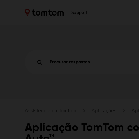
Support
Procurar respostas
Assistência da TomTom
Aplicações
Ap
Aplicação TomTom c
Auto™