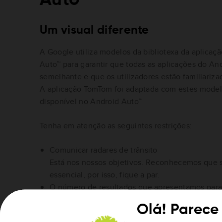
Um visual diferente
A Google utiliza modelos da bibliotexa da aplicaç
Auto™ para garantir que todas as aplicações do An
semelhante e que os utilizadores estão familiariz
A aplicação TomTom foi adaptada com estes model
disponível no Android Auto™
Tenha em atenção as seguintes restrições:
Comunicar radares de trânsito
Está nos nossos objetivos. Reconhecemos que s
essencial, por isso, fique a par.
O número de resultados que apresentamos par
recentes
é limitado. Isso deve-se às limitações
Olá! Parece
implementadas por motivos de segurança para ev