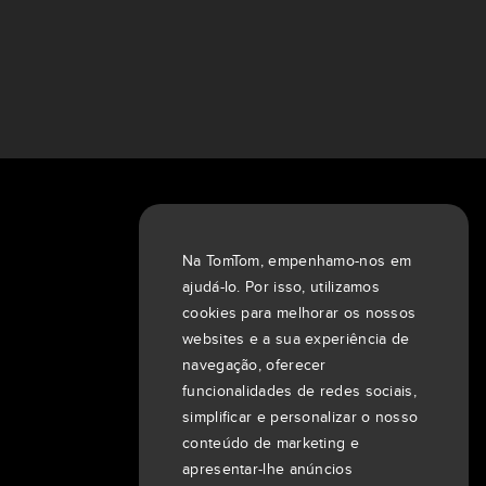
Sobre nós
Empresa
Na TomTom, empenhamo-nos em
Clientes
ajudá-lo. Por isso, utilizamos
Sala de redação
cookies para melhorar os nossos
websites e a sua experiência de
Eventos
navegação, oferecer
Notícias
funcionalidades de redes sociais,
Investidores
simplificar e personalizar o nosso
7th item
Routing
conteúdo de marketing e
9th item of footer
apresentar-lhe anúncios