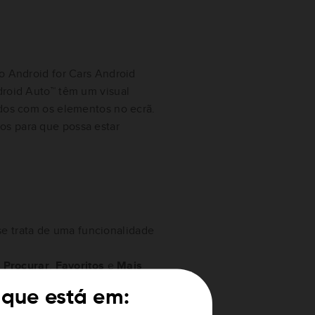
ão Android for Cars Android
droid Auto™ têm um visual
ados com os elementos no ecrã.
os para que possa estar
e trata de uma funcionalidade
a
Procurar
,
Favoritos
e
Mais
 do Android Auto™
 que está em:
itar a utilização do telemóvel