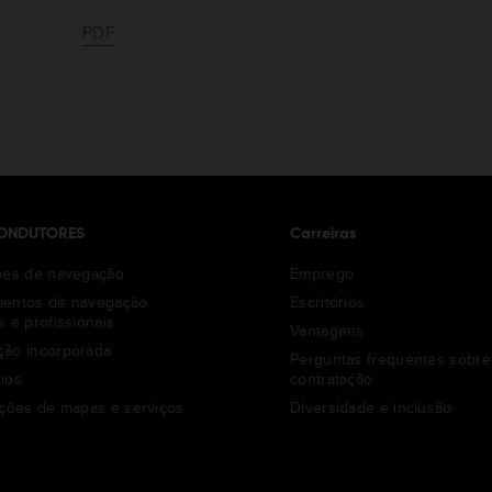
PDF
ONDUTORES
Carreiras
ões de navegação
Emprego
mentos de navegação
Escritórios
s e profissionais
Vantagens
ão incorporada
Perguntas frequentes sobre
ios
contratação
ações de mapas e serviços
Diversidade e inclusão