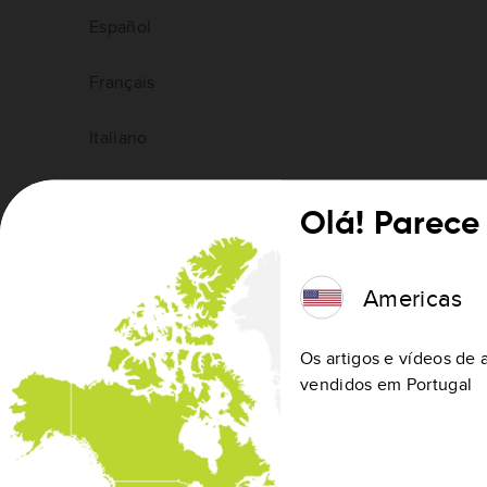
Español
Français
Italiano
Latviski
Olá! Parece
Lietuviškai
Americas
Magyar
Os artigos e vídeos de 
Nederlands
vendidos em Portugal
Norsk
Polski