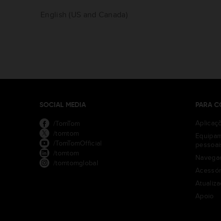
English (US and Canada)
SOCIAL MEDIA
PARA C
Aplicaç
/TomTom
/tomtom
Equipa
/TomTomOfficial
pessoai
/tomtom
Navegaç
/tomtomglobal
Acessór
Atualiz
Apoio