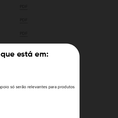
PDF
PDF
PDF
PDF
 que está em:
PDF
PDF
apoio só serão relevantes para produtos
PDF
PDF
PDF