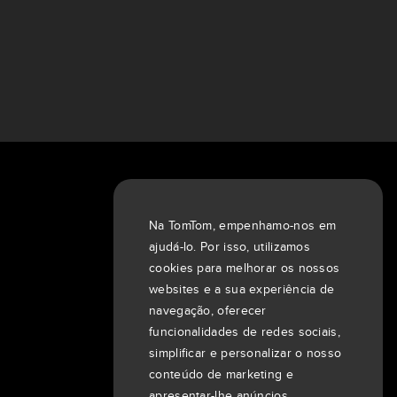
Sobre nós
Empresa
Na TomTom, empenhamo-nos em
Clientes
ajudá-lo. Por isso, utilizamos
Sala de redação
cookies para melhorar os nossos
websites e a sua experiência de
Eventos
navegação, oferecer
Notícias
funcionalidades de redes sociais,
Investidores
simplificar e personalizar o nosso
7th item
Routing
conteúdo de marketing e
9th item of footer
apresentar-lhe anúncios