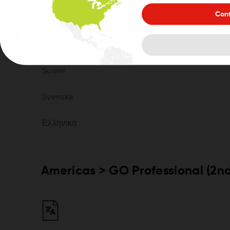
Cont
Português
Slovenčina
Suomi
Svenska
Ελληνικά
Americas > GO Professional (2n