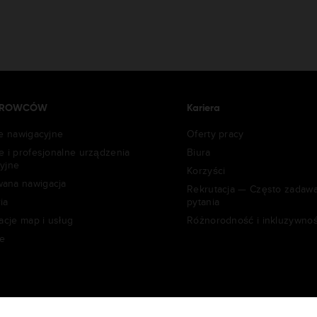
IEROWCÓW
Kariera
je nawigacyjne
Oferty pracy
e i profesjonalne urządzenia
Biura
yjne
Korzyści
ana nawigacja
Rekrutacja — Często zadaw
ia
pytania
acje map i usług
Różnorodność i inkluzywno
e