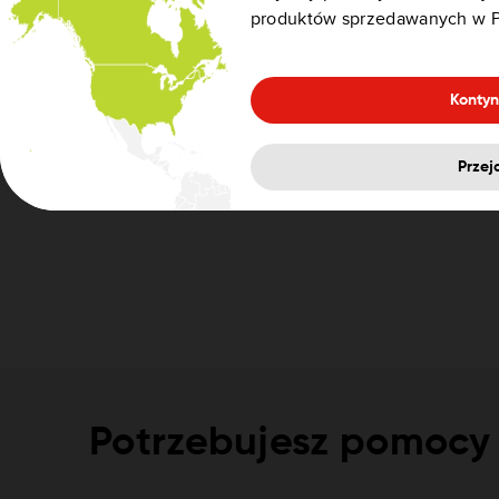
produktów sprzedawanych w P
Kontyn
Przej
Potrzebujesz pomocy 