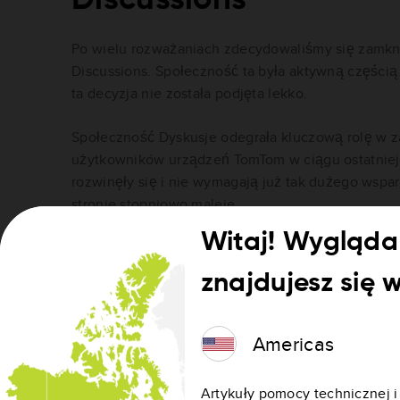
Po wielu rozważaniach zdecydowaliśmy się zamk
Discussions. Społeczność ta była aktywną częścią
ta decyzja nie została podjęta lekko.
Społeczność Dyskusje odegrała kluczową rolę w 
użytkowników urządzeń TomTom w ciągu ostatniej
rozwinęły się i nie wymagają już tak dużego wsparc
stronie stopniowo maleje.
Witaj! Wygląda 
Nasza strona pomocy pozostanie aktywna, mamy też
które nadal mogą zaoferować Ci fantastyczny poz
znajdujesz się 
te linki na końcu tego artykułu.
Przydatne linki:
Americas
https://www.tomtomforums.com/ (EN)
https://www.tomtomforum.de/ (DE)
Artykuły pomocy technicznej i