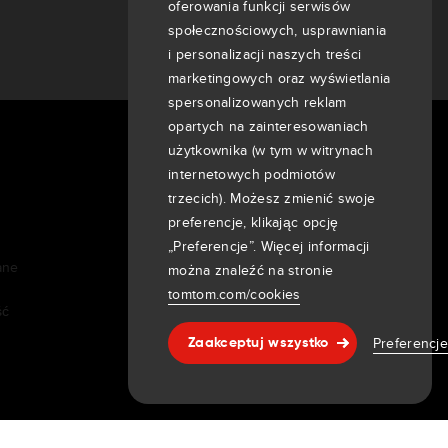
oferowania funkcji serwisów
społecznościowych, usprawniania
i personalizacji naszych treści
marketingowych oraz wyświetlania
spersonalizowanych reklam
opartych na zainteresowaniach
użytkownika (w tym w witrynach
O nas
internetowych podmiotów
Firma
trzecich). Możesz zmienić swoje
Klienci
preferencje, klikając opcję
Aktualności
„Preferencje”. Więcej informacji
ane
Wydarzenia
można znaleźć na stronie
Informacje prasowe
tomtom.com/cookies
ść
Inwestorzy
7th item
Preferencj
Zaakceptuj wszystko
Pomoc & wsparcie
Routing
9th item of footer