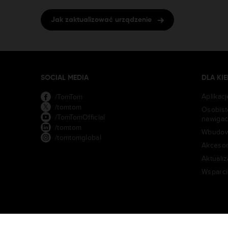
Jak zaktualizować urządzenie
SOCIAL MEDIA
DLA K
Aplikac
/TomTom
/tomtom
Osobist
/TomTomOfficial
nawigac
/tomtom
Wbudow
/tomtomglobal
Akcesor
Aktualiz
Wsparci