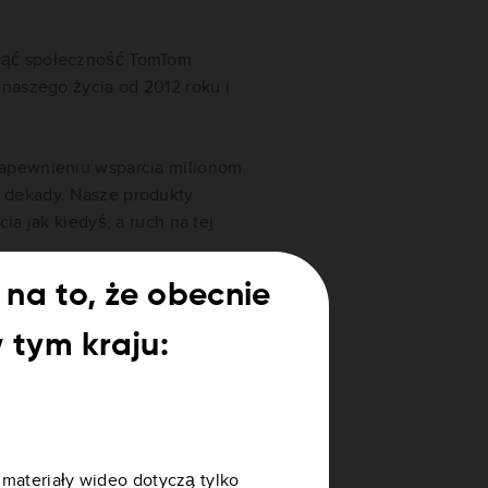
nąć społeczność TomTom
 naszego życia od 2012 roku i
zapewnieniu wsparcia milionom
 dekady. Nasze produkty
ia jak kiedyś, a ruch na tej
na to, że obecnie
 wiele forów firm trzecich,
iom wsparcia. Możesz znaleźć
w tym kraju:
 materiały wideo dotyczą tylko