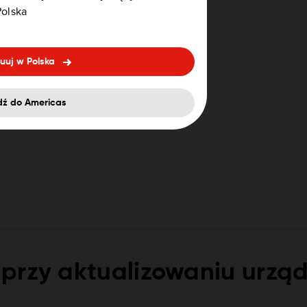
olska
uuj w Polska
dź do Americas
przy aktualizowaniu urzą