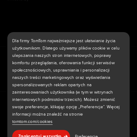
7th item
Routing
9th item of footer
Dla firmy TomTom najważniejsze jest ułatwianie życia
użytkownikom. Dlatego używamy plików cookie w celu
TomTom Traffic Index
TomTom Portal klienta
ulepszania naszych stron internetowych, poprawy
TomTom Move Portal
TomTom Suppliers
komfortu przeglądania, oferowania funkcji serwisów
społecznościowych, usprawniania i personalizacji
Polska
naszych treści marketingowych oraz wyświetlania
spersonalizowanych reklam opartych na
zainteresowaniach użytkownika (w tym w witrynach
Europa
internetowych podmiotów trzecich). Możesz zmienić
Informativa sulla privacy
Legal information
België | Nederlands
swoje preferencje, klikając opcję „Preferencje”. Więcej
Wykorzystanie Twoich danych
Cookie
informacji można znaleźć na stronie
Zgłoś luki w zabezpieczeniach
Zgłoś zmianę na mapie
Belgique | Français
Impressum
tomtom.com/cookies
Česká Republika | Česky
Copyright © 2026 TomTom International BV. All rights
Pomoc & wsparcie
Preferencje
Zaakceptuj wszystko