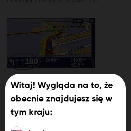
należy zająć pokazany jest na pasku stanu.
Witaj! Wygląda na to, że
Potrzebujesz pomocy przy
obecnie znajdujesz się w
aktualizowaniu urządzenia?
tym kraju:
Jak zaktualizować urządzenie