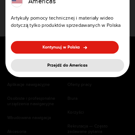
Americas
Artykuły pomocy technicznej i materiały wideo
dotyczą tylko produktów sprzedawanych w Polska
Kontynuuj w Polska
Przejdź do Americas
DLA KIEROWCÓW
Kariera
Aplikacje nawigacyjne
Oferty pracy
Osobiste i profesjonalne
Biura
urządzenia nawigacyjne
Korzyści
Wbudowana nawigacja
Rekrutacja — Często
Akcesoria
zadawane pytania