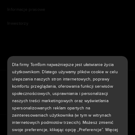
Informacje prasowe
Inwestorzy
7th item
Routing
9th item of footer
Dla firmy TomTom najważniejsze jest ułatwianie życia
użytkownikom. Dlatego używamy plików cookie w celu
TomTom Traffic Index
TomTom Portal klienta
ulepszania naszych stron internetowych, poprawy
TomTom Move Portal
TomTom Suppliers
komfortu przeglądania, oferowania funkcji serwisów
społecznościowych, usprawniania i personalizacji
Polska
naszych treści marketingowych oraz wyświetlania
spersonalizowanych reklam opartych na
zainteresowaniach użytkownika (w tym w witrynach
Europa
internetowych podmiotów trzecich). Możesz zmienić
Informativa sulla privacy
Legal information
België | Nederlands
swoje preferencje, klikając opcję „Preferencje”. Więcej
Wykorzystanie Twoich danych
Cookie