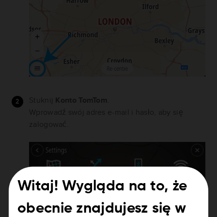
Stuknij
Konto TomTom
.
Wprowadź swój adres e-mail i hasło, aby się
zalogować.
Witaj! Wygląda na to, że
obecnie znajdujesz się w