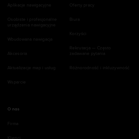
Aplikacje nawigacyjne
Oferty pracy
Osobiste i profesjonalne
Biura
urządzenia nawigacyjne
Korzyści
Wbudowana nawigacja
Rekrutacja — Często
Akcesoria
zadawane pytania
Aktualizacje map i usług
Różnorodność i inkluzywność
Wsparcie
O nas
Firma
Klienci