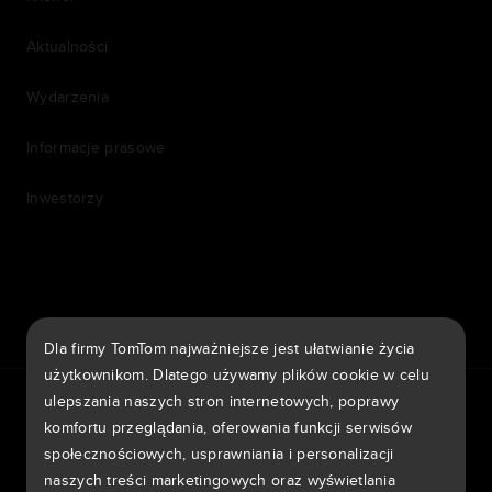
Aktualności
Wydarzenia
Informacje prasowe
Inwestorzy
7th item
Routing
9th item of footer
Dla firmy TomTom najważniejsze jest ułatwianie życia
użytkownikom. Dlatego używamy plików cookie w celu
TomTom Traffic Index
TomTom Portal klienta
ulepszania naszych stron internetowych, poprawy
TomTom Move Portal
TomTom Suppliers
komfortu przeglądania, oferowania funkcji serwisów
społecznościowych, usprawniania i personalizacji
Polska
naszych treści marketingowych oraz wyświetlania