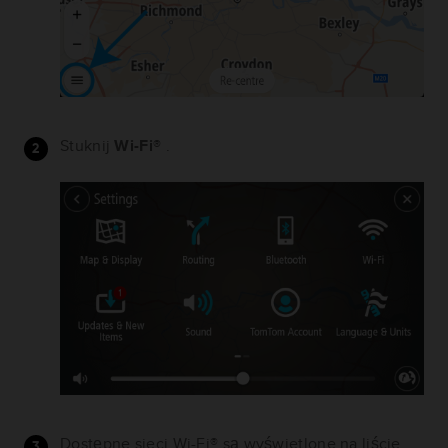
Stuknij
Wi-Fi®
.
Dostępne sieci Wi-Fi® są wyświetlone na liście.