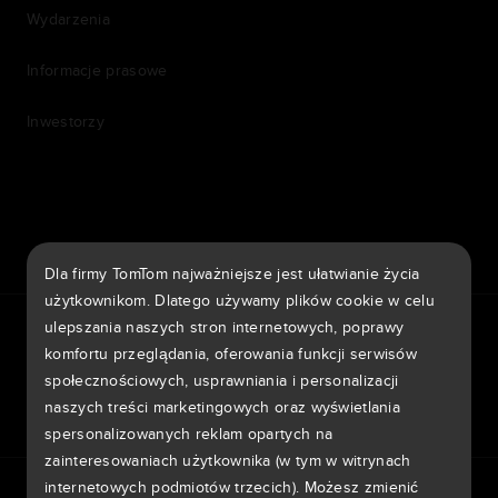
Wydarzenia
Informacje prasowe
Inwestorzy
7th item
Routing
9th item of footer
Dla firmy TomTom najważniejsze jest ułatwianie życia
użytkownikom. Dlatego używamy plików cookie w celu
TomTom Traffic Index
TomTom Portal klienta
ulepszania naszych stron internetowych, poprawy
TomTom Move Portal
TomTom Suppliers
komfortu przeglądania, oferowania funkcji serwisów
społecznościowych, usprawniania i personalizacji
Polska
naszych treści marketingowych oraz wyświetlania
spersonalizowanych reklam opartych na
zainteresowaniach użytkownika (w tym w witrynach
Europa
internetowych podmiotów trzecich). Możesz zmienić
Informativa sulla privacy
Legal information