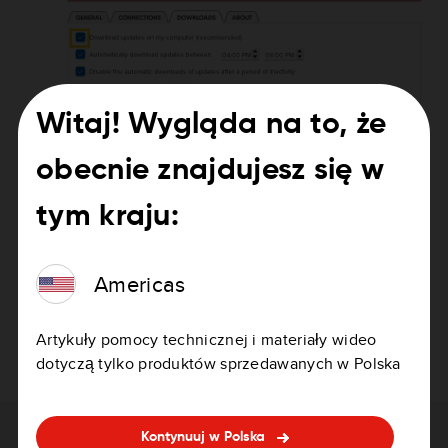
Witaj! Wygląda na to, że
obecnie znajdujesz się w
tym kraju:
Odznacz opcję
Pobierz aktualizacje na mój
Americas
komputer
i zapisz ustawienia.
Wykonaj ponownie miękki reset
na urządzeniu
i
Artykuły pomocy technicznej i materiały wideo
uruchom ponownie aktualizację.
dotyczą tylko produktów sprzedawanych w Polska
Kontynuuj w Polska
Potrzebujesz pomocy przy