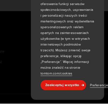
oferowania funkcji serwisów
społecznościowych, usprawniania
i personalizacji naszych treści
marketingowych oraz wyświetlania
O nas
spersonalizowanych reklam
Firma
opartych na zainteresowaniach
użytkownika (w tym w witrynach
Klienci
internetowych podmiotów
Aktualności
trzecich). Możesz zmienić swoje
ane
Wydarzenia
preferencje, klikając opcję
Informacje prasowe
„Preferencje”. Więcej informacji
ść
Inwestorzy
można znaleźć na stronie
7th item
tomtom.com/cookies
Routing
9th item of footer
Preferencj
Zaakceptuj wszystko
Pomoc & wsparcie