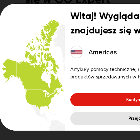
Witaj! Wygląda 
Zmieniamy nazwę aplikacji GO Navigation na GO Ex
zapewnienie kierowcom ciężarówek lepszej obsłu
znajdujesz się 
potrzeb funkcjom premium.
Kierowcy samochodów osobowych mogą nadal korzy
Americas
Aplikacja nadal działa w taki sam sposób jak dotyc
samochodowej.
Artykuły pomocy technicznej i
produktów sprzedawanych w P
Kontyn
Przej