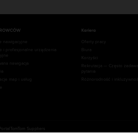
IEROWCÓW
Kariera
je nawigacyjne
Oferty pracy
e i profesjonalne urządzenia
Biura
yjne
Korzyści
ana nawigacja
Rekrutacja — Często zadaw
ia
pytania
acje map i usług
Różnorodność i inkluzywno
e
ortal
TomTom Suppliers