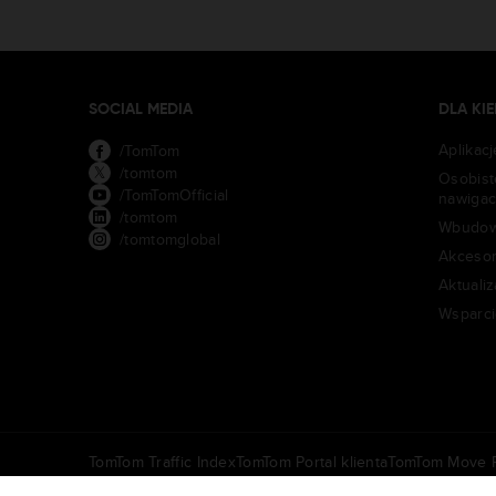
SOCIAL MEDIA
DLA K
Aplikac
/TomTom
/tomtom
Osobist
/TomTomOfficial
nawigac
/tomtom
Wbudow
/tomtomglobal
Akcesor
Aktualiz
Wsparci
TomTom Traffic Index
TomTom Portal klienta
TomTom Move P