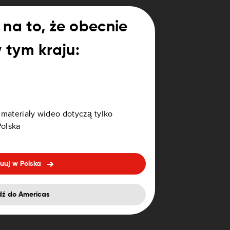
na to, że obecnie
pert. Ma to na celu
gi dzięki dostosowanym do ich
w tym kraju:
stać z aplikacji GO Expert.
hczas, służąc do nawigacji
 materiały wideo dotyczą tylko
olska
uuj w Polska
dź do Americas