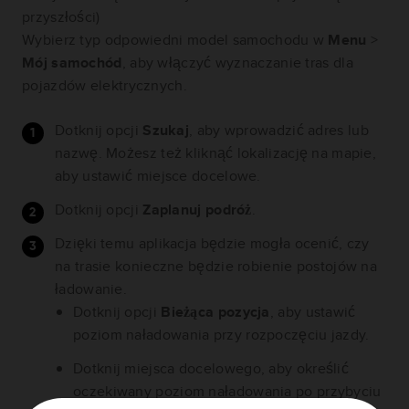
przyszłości)
Wybierz typ odpowiedni model samochodu w
Menu
>
Mój samochód
, aby włączyć wyznaczanie tras dla
pojazdów elektrycznych.
Dotknij opcji
Szukaj
, aby wprowadzić adres lub
nazwę. Możesz też kliknąć lokalizację na mapie,
aby ustawić miejsce docelowe.
Dotknij opcji
Zaplanuj podróż
.
Dzięki temu aplikacja będzie mogła ocenić, czy
na trasie konieczne będzie robienie postojów na
ładowanie.
Dotknij opcji
Bieżąca pozycja
, aby ustawić
poziom naładowania przy rozpoczęciu jazdy.
Dotknij miejsca docelowego, aby określić
oczekiwany poziom naładowania po przybyciu