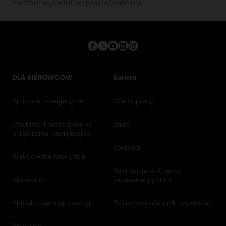
zacznie wyświetlać powiadomienia.
DLA KIEROWCÓW
Kariera
Aplikacje nawigacyjne
Oferty pracy
Osobiste i profesjonalne
Biura
urządzenia nawigacyjne
Korzyści
Wbudowana nawigacja
Rekrutacja — Często
Akcesoria
zadawane pytania
Aktualizacje map i usług
Różnorodność i inkluzywność