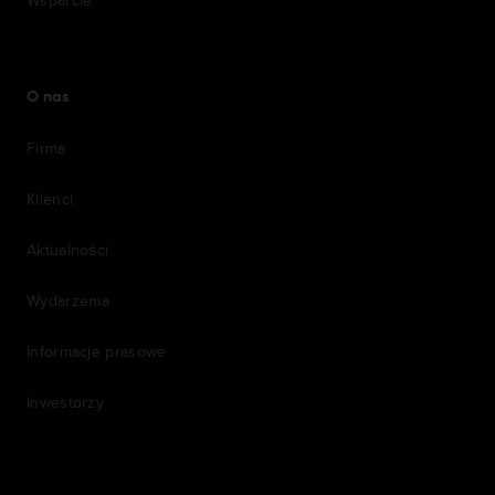
Wsparcie
O nas
Firma
Klienci
Aktualności
Wydarzenia
Informacje prasowe
Inwestorzy
7th item
Routing