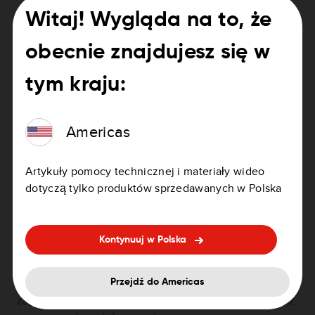
na miejsce.
Witaj! Wygląda na to, że
Dotknij opcji
Trasa
.
obecnie znajdujesz się w
Aplikacja zaplanuje trasę z alternatywnymi
trasami.
tym kraju:
Aby wybrać alternatywną trasę, dotknij jej na
mapie.
Americas
Przeciągnij palcem w górę na ekranie, aby
wyświetlić listę postojów na ładowanie (jeśli
Artykuły pomocy technicznej i materiały wideo
dotyczy).
dotyczą tylko produktów sprzedawanych w Polska
Dotknij opcji
Jedź
.
Aplikacja zacznie wyświetlać instrukcje krok po
kroku dotyczące trasy.
Kontynuuj w Polska
Wskazówka
: jeśli chcesz otrzymywać tylko alerty o
fotoradarach i ruchu drogowym, rozpocznij jazdę bez
Przejdź do Americas
zaplanowanej trasy. Gdy aplikacja wykryje, że jedziesz,