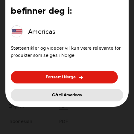
befinner deg i:
Français
PDF
Americas
Støtteartikler og videoer vil kun være relevante for
Asia-Pacific > TomTom GO LIVE 1000
produkter som selges i Norge
series
Fortsett i Norge
Gå til Americas
English
PDF
Indonesian
PDF