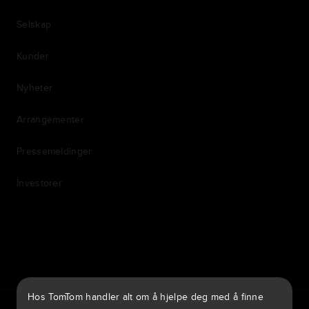
Selskap
Kunder
Nyheter
Arrangementer
Pressemeldinger
Investorer
7th item
Routing
9th item of footer
Hos TomTom handler alt om å hjelpe deg med å finne
TomTom Traffic Index
TomTom Customer Portal