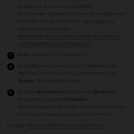
knappen til du hører trommelyden.
Hvis enheten stopper på et svart skjermbilde med
hvit tekst, slår du den bare av og på igjen, så
starter den som normalt.
Klikk her for å finne ut av hvordan du utfører en
myk tilbakestilling av enheten din
.
Koble enheten til PC-en på nytt.
Start MyDrive Connect på nytt: Høyreklikk på
MyDrive Connect-ikonet, og klikk deretter på
Avslutt
. Start deretter på nytt.
Klikk på
Mitt innhold
og bla ned til
Mine kart
.
Velg et kart og klikk på
Installer
.
Når installasjonen er fullført, skal kartet lastes inn
som normalt neste gang du starter enheten.
Se også:
Råd om nedlasting av oppdateringer
.