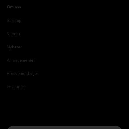
Om oss
Selskap
Kunder
Nyheter
Arrangementer
Pressemeldinger
Investorer
7th item
Routing
9th item of footer