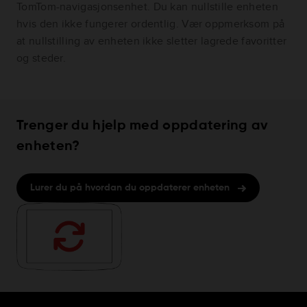
TomTom-navigasjonsenhet. Du kan nullstille enheten
hvis den ikke fungerer ordentlig. Vær oppmerksom på
at nullstilling av enheten ikke sletter lagrede favoritter
og steder.
Trenger du hjelp med oppdatering av
enheten?
Lurer du på hvordan du oppdaterer enheten