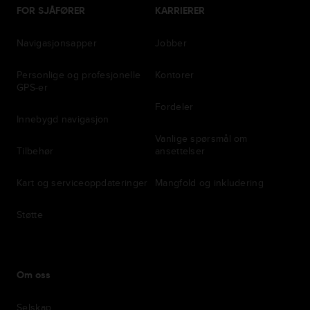
FOR SJÅFØRER
KARRIERER
Navigasjonsapper
Jobber
Personlige og profesjonelle
Kontorer
GPS-er
Fordeler
Innebygd navigasjon
Vanlige spørsmål om
Tilbehør
ansettelser
Kart og serviceoppdateringer
Mangfold og inkludering
Støtte
Om oss
Selskap