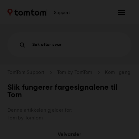
Support
Søk etter svar
TomTom Support
Tom by TomTom
Kom i gang
Slik fungerer fargesignalene til
Tom
Denne artikkelen gjelder for:
Tom by TomTom
Veivarsler