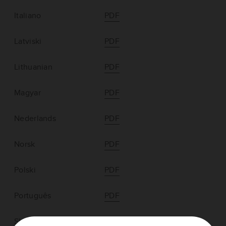
Italiano
PDF
Latviski
PDF
Lithuanian
PDF
Magyar
PDF
Nederlands
PDF
Norsk
PDF
Polski
PDF
Português
PDF
Slovenčina
PDF