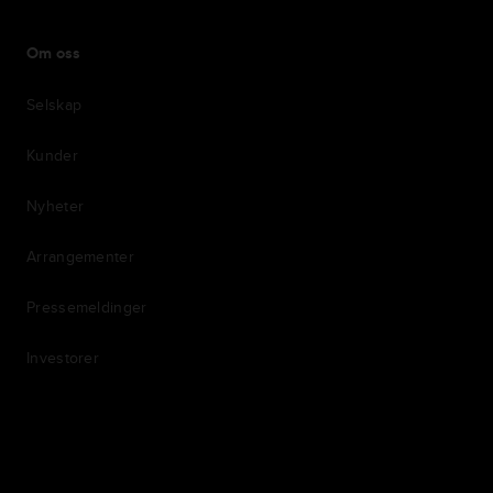
Om oss
Selskap
Kunder
Nyheter
Arrangementer
Pressemeldinger
Investorer
7th item
Routing
9th item of footer