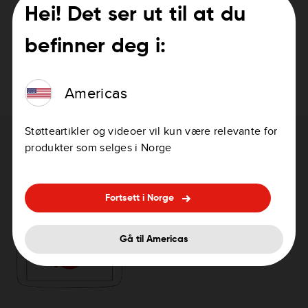
Hei! Det ser ut til at du
Suomi
PDF
befinner deg i:
Svenska
PDF
Americas
Støtteartikler og videoer vil kun være relevante for
Trenger du hjelp med oppdatering av
produkter som selges i Norge
enheten?
Fortsett i Norge
Lurer du på hvordan du oppdaterer enheten
Gå til Americas