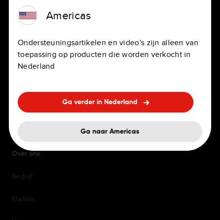
Persoonlijke en professionele
Kantoren
Americas
navigatiesystemen
Arbeidsvoorwaarden
Ondersteuningsartikelen en video's zijn alleen van
Ingebouwde navigatie
toepassing op producten die worden verkocht in
Veelgestelde vragen over ons
Accessoires
wervingsproces
Nederland
Kaarten en service-updates
Diversiteit en inclusie
Ga verder in Nederland
Ondersteuning
Ga naar Americas
Over ons
Bedrijf
Klanten