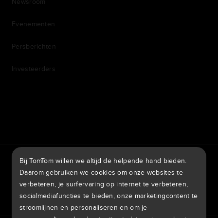
Newsroom
Evenementen
Persberichten
Investeerders
7th item
Routing
9th item of footer
TomTom Traffic Index
TomTom Klantenportal
Bij TomTom willen we altijd de helpende hand bieden.
TomTom Move Portal
TomTom Suppliers
Daarom gebruiken we cookies om onze websites te
verbeteren, je surfervaring op internet te verbeteren,
Nederland
socialmediafuncties te bieden, onze marketingcontent te
stroomlijnen en personaliseren en om je