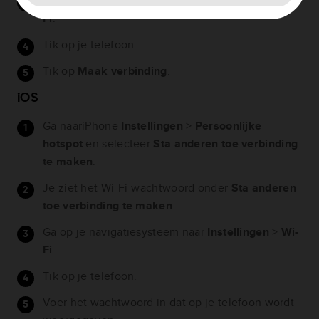
Ga op je navigatiesysteem naar
Instellingen
>
Wi-
Fi
.
Tik op je telefoon.
Tik op
Maak verbinding
.
iOS
Ga naariPhone
Instellingen
>
Persoonlijke
hotspot
en selecteer
Sta anderen toe verbinding
te maken
.
Je ziet het Wi-Fi-wachtwoord onder
Sta anderen
toe verbinding te maken
.
Ga op je navigatiesysteem naar
Instellingen
>
Wi-
Fi
.
Tik op je telefoon.
Voer het wachtwoord in dat op je telefoon wordt