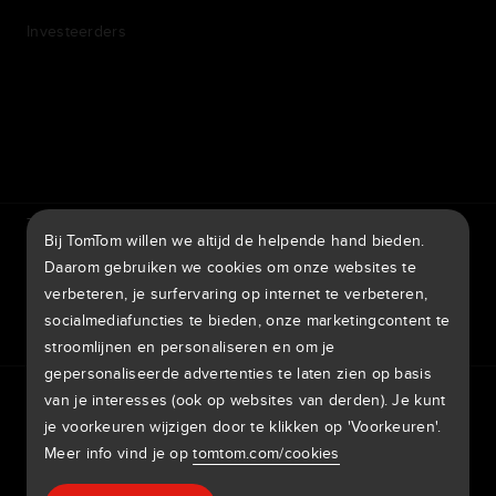
Investeerders
7th item
Routing
9th item of footer
TomTom Traffic Index
TomTom Klantenportal
Bij TomTom willen we altijd de helpende hand bieden.
TomTom Move Portal
TomTom Suppliers
Daarom gebruiken we cookies om onze websites te
verbeteren, je surfervaring op internet te verbeteren,
Nederland
socialmediafuncties te bieden, onze marketingcontent te
stroomlijnen en personaliseren en om je
gepersonaliseerde advertenties te laten zien op basis
Europa
van je interesses (ook op websites van derden). Je kunt
Privacybeleid
Juridische informatie
Gebruik van je gegevens
België | Nederlands
Cookies
Potentiële beveiligingslekken melden
je voorkeuren wijzigen door te klikken op 'Voorkeuren'.
Meld een kaartaanpassing
Impressum
Meer info vind je op
tomtom.com/cookies
Belgique | Français