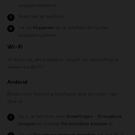
navigatiesysteem.
Selecteer je telefoon.
Tik op
Koppelen
op je telefoon en op het
navigatiesysteem.
Wi-Fi
Je kunt ook deze stappen volgen om verbinding te
maken via Wi-Fi™:
Android
Blader voor Samsung-telefoons naar beneden naar
One UI.
Ga in je telefoon naar
Instellingen
>
Draagbare
hotspot
en schakel
Persoonlijke hotspot
in.
Tik op
Draagbare hotspot instellen
om het Wi-Fi-