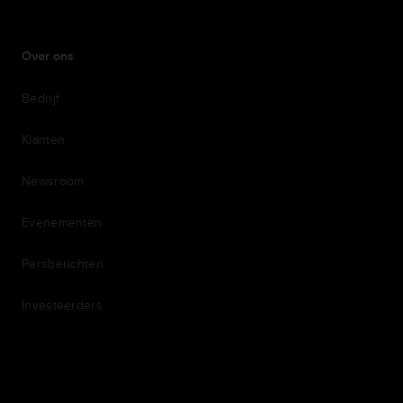
Over ons
Bedrijf
Klanten
Newsroom
Evenementen
Persberichten
Investeerders
7th item
Routing