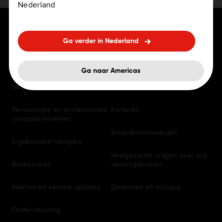
Nederland
Ga verder in Nederland
VOOR BESTUURDERS
CARRIÈRE
Ga naar Americas
Navigatie-apps
Vacatures
Persoonlijke en professionele
Kantoren
navigatiesystemen
Arbeidsvoorwaarden
Ingebouwde navigatie
Veelgestelde vragen over ons
Accessoires
wervingsproces
Kaarten en service-updates
Diversiteit en inclusie
Ondersteuning