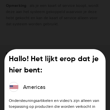
Opmerking
: als je een kaart of service koopt, wordt
deze aan het systeem gekoppeld waarvoor je deze
hebt gekocht en kan de kaart of service alleen voor
dat systeem worden gebruikt.
Heb je hulp nodig bij het bijwerken van
Hallo! Het lijkt erop dat je
je systeem?
hier bent:
Je systeem updaten
Americas
Ondersteuningsartikelen en video's zijn alleen van
toepassing op producten die worden verkocht in