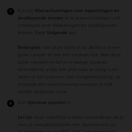
Kies bij
Waarschuwingen voor beperkingen en
doodlopende straten
of je waarschuwingen wilt
ontvangen over beperkingen en doodlopende
straten. Raak
Volgende
aan.
Belangrijk:
stel deze optie in op
Ja
als je in een
grote camper of met een caravan rijdt. Met deze
optie voorkom je dat je in lastige situaties
terechtkomt, zoals een plek waar je lastig kunt
keren of een plek met een hoogtebeperking. Je
ontvangt een waarschuwing wanneer je rijdt
zonder geplande route.
Stel
Opnieuw plannen
in.
Let op:
deze instelling is alleen beschikbaar als je
voor je navigatiesysteem een abonnement op
Verkeersinfo of een RDS-TMC-ontvanger hebt.