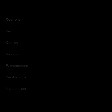
Over ons
Bedrijf
Klanten
Newsroom
Evenementen
Persberichten
Investeerders
7th item
Routing