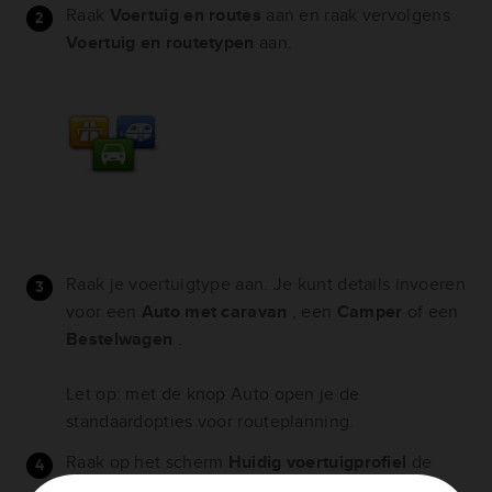
Raak
Voertuig en routes
aan en raak vervolgens
Voertuig en routetypen
aan.
Raak je voertuigtype aan. Je kunt details invoeren
voor een
Auto met caravan
, een
Camper
of een
Bestelwagen
.
Let op: met de knop Auto open je de
standaardopties voor routeplanning.
Raak op het scherm
Huidig voertuigprofiel
de
optie
Wijzig
aan.