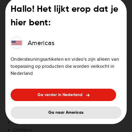
Duitsland
Hallo! Het lijkt erop dat je
Estland
Finland
hier bent:
Griekenland
Hongarije
Americas
Hongkong
Ierland
Italië
Ondersteuningsartikelen en video's zijn alleen van
Kroatië
toepassing op producten die worden verkocht in
Letland
Nederland
Litouwen
Luxemburg
Maleisië
Ga verder in Nederland
Malta
Nederland
Ga naar Americas
Nieuw-Zeeland
Noorwegen
Oekraïne