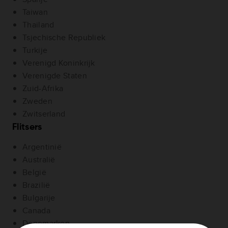
Taiwan
Thailand
Tsjechische Republiek
Turkije
Verenigd Koninkrijk
Verenigde Staten
Zuid-Afrika
Zweden
Zwitserland
Flitsers
Argentinië
Australië
België
Brazilië
Bulgarije
Canada
Denemarken