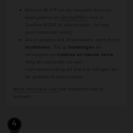
Gebruik Wi-Fi® om de nieuwste functies,
kaartupdates en
QuickGPSfix
voor je
TomTom RIDER te downloaden. Je hebt
geen computer nodig!
Als je updates wilt downloaden, open je het
hoofdmenu
. Tik op
Instellingen
en
vervolgens op
Updates en nieuwe items
.
Volg de instructies om een
internetverbinding tot stand te brengen en
de updates te downloaden.
Meer informatie over
het bijwerken van je
systeem.
4