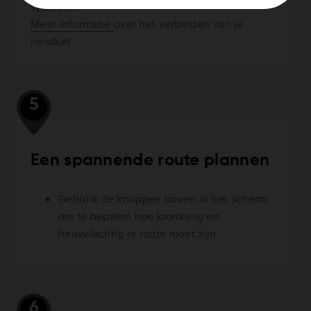
systeem.
Meer informatie
over het verbinden van je
headset.
5
Een spannende route plannen
Gebruik de knoppen boven in het scherm
om te bepalen hoe kronkelig en
heuvelachtig je route moet zijn.
6