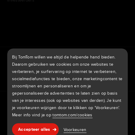
7th item
Routing
9th item of footer
TomTom Traffic Index
TomTom Klantenportal
Bij TomTom willen we altijd de helpende hand bieden.
TomTom Move Portal
TomTom Suppliers
Daarom gebruiken we cookies om onze websites te
verbeteren, je surfervaring op internet te verbeteren,
Nederland
socialmediafuncties te bieden, onze marketingcontent te
stroomlijnen en personaliseren en om je
gepersonaliseerde advertenties te laten zien op basis
Europa
van je interesses (ook op websites van derden). Je kunt
Privacybeleid
Juridische informatie
Gebruik van je gegevens
België | Nederlands
Cookies
Potentiële beveiligingslekken melden
je voorkeuren wijzigen door te klikken op 'Voorkeuren'.
Meld een kaartaanpassing
Impressum
Meer info vind je op
tomtom.com/cookies
Belgique | Français
Copyright © 2026 TomTom International BV. All rights
Hulp & support
Voorkeuren
Česká Republika | Česky
Accepteer alles
reserved.