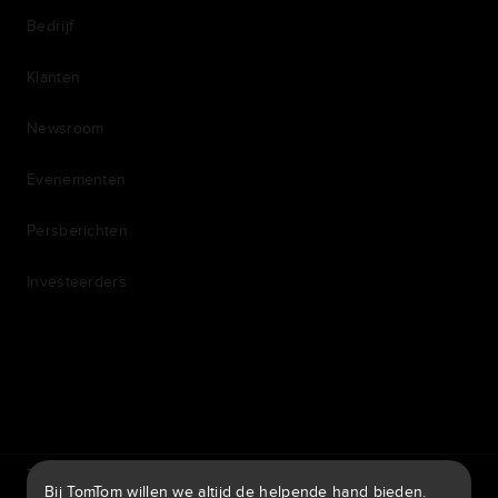
Bedrijf
Klanten
Newsroom
Evenementen
Persberichten
Investeerders
7th item
Routing
9th item of footer
TomTom Traffic Index
TomTom Klantenportal
Bij TomTom willen we altijd de helpende hand bieden.
TomTom Move Portal
TomTom Suppliers