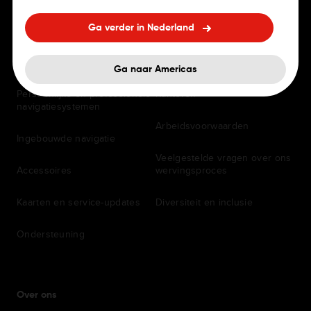
Ga verder in Nederland
VOOR BESTUURDERS
CARRIÈRE
Navigatie-apps
Vacatures
Ga naar Americas
Persoonlijke en professionele
Kantoren
navigatiesystemen
Arbeidsvoorwaarden
Ingebouwde navigatie
Veelgestelde vragen over ons
Accessoires
wervingsproces
Kaarten en service-updates
Diversiteit en inclusie
Ondersteuning
Over ons