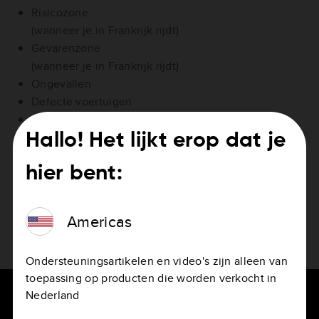
Risicozone
(wanneer je in Frankrijk rijdt)
Gevarenzone
(wanneer je in Frankrijk rijdt)
Ongevallen
Defecte voertuigen
Objecten op de weg
Slechte wegomstandigheden
Hallo! Het lijkt erop dat je
Spookrijder
hier bent:
Wegwerkzaamheden
TomTom biedt ook waarschuwingen voor
Americas
snelheidsoverschrijdingen, bijvoorbeeld voor harder
rijden dan de maximumsnelheid.
Ondersteuningsartikelen en video's zijn alleen van
toepassing op producten die worden verkocht in
Nederland