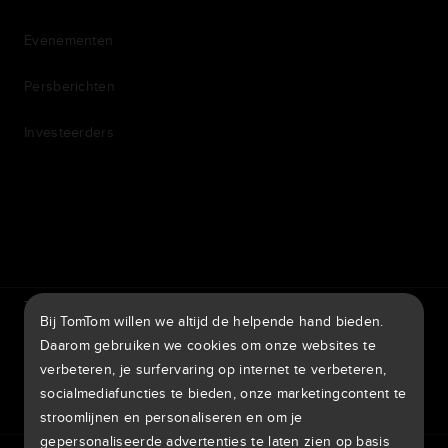
Evenementen
Persberichten
Investeerders
7th item
Routing
9th item of footer
TomTom Traffic Index
TomTom Klantenportal
Bij TomTom willen we altijd de helpende hand bieden.
TomTom Move Portal
TomTom Suppliers
Daarom gebruiken we cookies om onze websites te
verbeteren, je surfervaring op internet te verbeteren,
Nederland
socialmediafuncties te bieden, onze marketingcontent te
stroomlijnen en personaliseren en om je
gepersonaliseerde advertenties te laten zien op basis