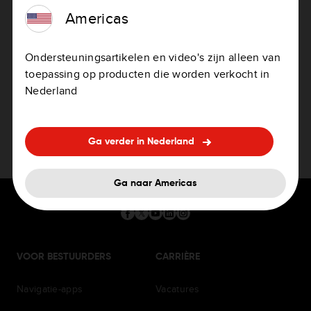
Heb je hulp nodig bij het bijwerken van
Americas
je systeem?
Ondersteuningsartikelen en video's zijn alleen van
toepassing op producten die worden verkocht in
Je systeem updaten
Nederland
Ga verder in Nederland
Ga naar Americas
VOOR BESTUURDERS
CARRIÈRE
Navigatie-apps
Vacatures