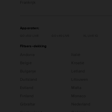
Frankrijk
Apparaten:
GO x50/ LIVE
GO x40 LIVE
XL LIVE IQ
Flitsers-dekking
Andorra
Italië
België
Kroatië
Bulgarije
Letland
Duitsland
Litouwen
Estland
Malta
Finland
Monaco
Gibraltar
Nederland