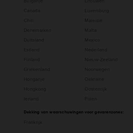
Bulgarije
Litouwen
Canada
Luxemburg
Chili
Maleisië
Denemarken
Malta
Duitsland
Mexico
Estland
Nederland
Finland
Nieuw-Zeeland
Griekenland
Noorwegen
Hongarije
Oekraïne
Hongkong
Oostenrijk
Ierland
Polen
Dekking van waarschuwingen voor gevarenzones:
Frankrijk