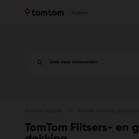
Support
Zoek naar antwoorden
TomTom Support
TomTom Services gebruike
TomTom Flitsers- en 
dekking