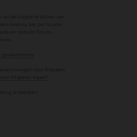
 op de hoogte te blijven van
itsers-dekking kan per locatie
aste en mobiele flitsers-
zones.
r gevarenzones
.
arschuwingen voor flitspalen
oor flitspalen legaal?
.
kking te bekijken.