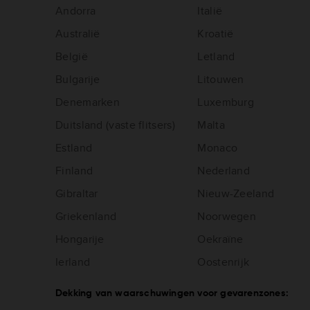
Andorra
Italië
Australië
Kroatië
België
Letland
Bulgarije
Litouwen
Denemarken
Luxemburg
Duitsland (vaste flitsers)
Malta
Estland
Monaco
Finland
Nederland
Gibraltar
Nieuw-Zeeland
Griekenland
Noorwegen
Hongarije
Oekraïne
Ierland
Oostenrijk
Dekking van waarschuwingen voor gevarenzones: