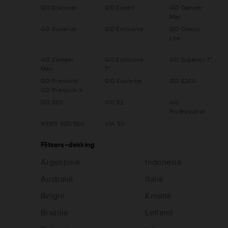
GO Discover
GO Expert
GO Camper
Max
GO Superior
GO Exclusive
GO Classic
Lite
GO Camper
GO Exclusive
GO Superior 7"
Max
7"
GO Premium/
GO Supreme
GO 6200
GO Premium X
GO 520
GO 52
GO
Professional
RIDER 500/550
VIA 53
Flitsers-dekking
Argentinië
Indonesië
Australië
Italië
België
Kroatië
Brazilië
Letland