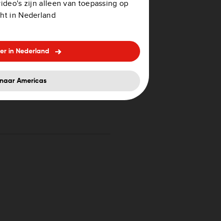
ideo's zijn alleen van toepassing op
Tsjechië
ht in Nederland
Vaticaanstad
Verenigd Koninkrijk
er in Nederland
Zweden
naar Americas