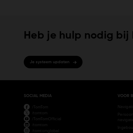
Heb je hulp nodig bij
Je systeem updaten
SOCIAL MEDIA
VOOR B
Navigat
/TomTom
/tomtom
Persoon
/TomTomOfficial
navigat
/tomtom
Ingebou
/tomtomglobal