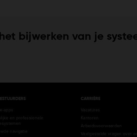
 het bijwerken van je syst
ESTUURDERS
CARRIÈRE
ie-apps
Vacatures
lijke en professionele
Kantoren
iesystemen
Arbeidsvoorwaarden
wde navigatie
Veelgestelde vragen over o