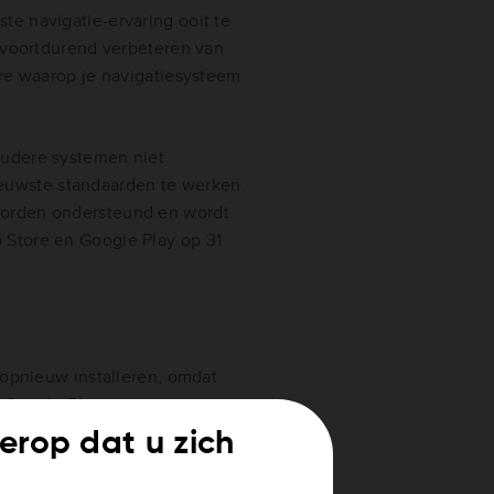
e navigatie-ervaring ooit te
t voortdurend verbeteren van
are waarop je navigatiesysteem
oudere systemen niet
uwste standaarden te werken.
worden ondersteund en wordt
 Store en Google Play op 31
 opnieuw installeren, omdat
 Google Play.
t erop dat u zich
rken. Maar afhankelijk van je
de toekomst ophouden te