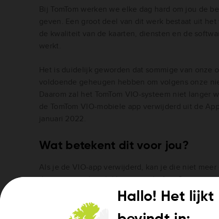
Bij TomTom werken we elke dag hard om jou de best
geven. Een groot deel van dit werk bestaat uit he
de kwaliteit van de kaarten, diensten en de softw
werkt.
Het is duidelijk geworden dat sommige van onze 
voldoende geheugen hebben om volgens onze nie
Daarom zal het TomTom VIO-systeem niet langer 
de TomTom VIO-mobiele app verwijderd uit de App
januari 2022.
Wat betekent dit voor jou?
Als je de VIO-app verwijderd, kan je die niet meer
die niet meer beschikbaar is in de App Store en op
Hallo! Het lijk
Je VIO-systeem en -app kunnen wel nog blijven we
telefoon en het besturingssysteem kunnen ze in 