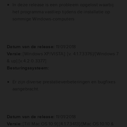
In deze release is een probleem opgelost waarbij
het programma vastliep tijdens de installatie op
sommige Windows-computers
Datum van de release:
11/01/2018
Versie:
[Windows XP/VISTA]: [v. 4.1.7.3376]/[Windows 7
& up]:[v.4.2.0.3377]
Besturingssysteem:
Er zijn diverse prestatieverbeteringen en bugfixes
aangebracht.
Datum van de release:
11/01/2018
Versie:
[Till Mac OS 10.9]:[4.1.7.3413]/[Mac OS 10.10 &