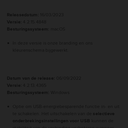
Releasedatum:
16/03/2023
Versie:
4.2.15.4848
Besturingssysteem:
macOS
In deze versie is onze branding en ons
kleurenschema bijgewerkt.
Datum van de release:
06/09/2022
Versie:
4.2.13.4365
Besturingssysteem:
Windows
Optie om USB-energiebesparende functie in- en uit
te schakelen. Het uitschakelen van de
selectieve
onderbrekingsinstellingen voor USB
kunnen de
stabiliteit van de verbinding verbeteren wanneer