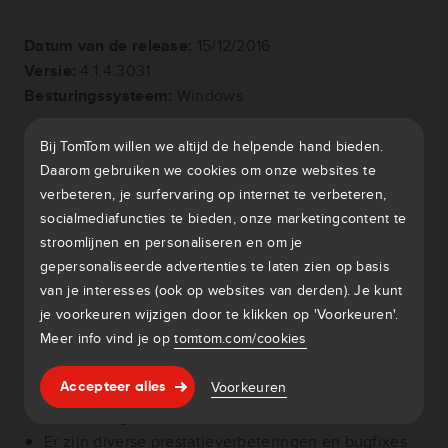
Datum van de release:
15/12/2016
Versie:
4.1.4.3031
Besturingssysteem:
Windows
Er zijn diverse prestatieverbeteringen en bugfixes
Bij TomTom willen we altijd de helpende hand bieden.
aangebracht.
Daarom gebruiken we cookies om onze websites te
verbeteren, je surfervaring op internet te verbeteren,
socialmediafuncties te bieden, onze marketingcontent te
stroomlijnen en personaliseren en om je
gepersonaliseerde advertenties te laten zien op basis
Datum van de release:
10/11/2016
van je interesses (ook op websites van derden). Je kunt
Versie:
4.1.3.2964
je voorkeuren wijzigen door te klikken op 'Voorkeuren'.
Besturingssysteem:
Windows
Meer info vind je op
tomtom.com/cookies
In de instellingen voor MyDrive Connect is de optie
Hulp & support
Voorkeuren
Accepteer alles
om updates automatisch te downloaden nu
standaard geselecteerd.
Er zijn diverse prestatieverbeteringen en bugfixes