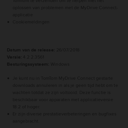
TomTom te verzenden om te helpen met het
oplossen van problemen met de MyDrive Connect-
applicatie
Cookiemeldingen
Datum van de release:
26/07/2018
Versie:
4.2.2.3561
Besturingssysteem:
Windows
Je kunt nu in TomTom MyDrive Connect gestarte
downloads annuleren in als je geen tijd hebt om te
wachten totdat ze zijn voltooid. Deze functie is
beschikbaar voor apparaten met applicatieversie
18.2 of hoger.
Er zijn diverse prestatieverbeteringen en bugfixes
aangebracht.