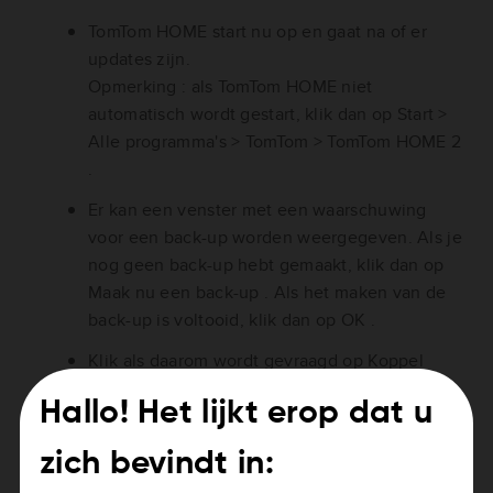
TomTom HOME start nu op en gaat na of er
updates zijn.
Opmerking : als TomTom HOME niet
automatisch wordt gestart, klik dan op Start >
Alle programma's > TomTom > TomTom HOME 2
.
Er kan een venster met een waarschuwing
voor een back-up worden weergegeven. Als je
nog geen back-up hebt gemaakt, klik dan op
Maak nu een back-up . Als het maken van de
back-up is voltooid, klik dan op OK .
Klik als daarom wordt gevraagd op Koppel
navigatiesysteem om je navigatiesysteem aan
Hallo! Het lijkt erop dat u
je e-mailadres te koppelen.
Er wordt dan een nieuwere versie van de
zich bevindt in:
TomTom-software weergegeven. Selecteer en