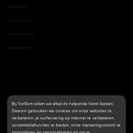
Newsroom
Evenementen
Persberichten
Investeerders
7th item
Routing
9th item of footer
TomTom Traffic Index
TomTom Klantenportal
Bij TomTom willen we altijd de helpende hand bieden.
TomTom Move Portal
TomTom Suppliers
Daarom gebruiken we cookies om onze websites te
verbeteren, je surfervaring op internet te verbeteren,
België
socialmediafuncties te bieden, onze marketingcontent te
stroomlijnen en personaliseren en om je