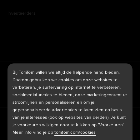
Investeerders
7th item
Routing
9th item of footer
TomTom Traffic Index
TomTom Klantenportal
Bij TomTom willen we altijd de helpende hand bieden.
TomTom Move Portal
TomTom Suppliers
Daarom gebruiken we cookies om onze websites te
verbeteren, je surfervaring op internet te verbeteren,
België
socialmediafuncties te bieden, onze marketingcontent te
stroomlijnen en personaliseren en om je
gepersonaliseerde advertenties te laten zien op basis
Europa
van je interesses (ook op websites van derden). Je kunt
Privacybeleid
Juridische informatie
Gebruik van je gegevens
België | Nederlands
je voorkeuren wijzigen door te klikken op 'Voorkeuren'.
Cookies
Meld kwetsbaarheden
Meld een kaartaanpassing
Impressum
Meer info vind je op
tomtom.com/cookies
Belgique | Français