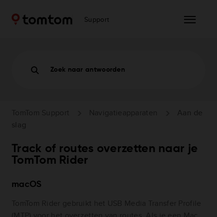
Support
Zoek naar antwoorden
TomTom Support
Navigatieapparaten
Aan de
slag
Track of routes overzetten naar je
TomTom Rider
macOS
TomTom Rider gebruikt het USB Media Transfer Profile
(MTP) voor het overzetten van routes. Als je een Mac