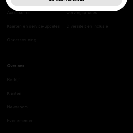
Veelgestelde vragen over ons
Accessoires
wervingsproces
Kaarten en service-updates
Diversiteit en inclusie
Ondersteuning
Over ons
Bedrijf
Klanten
Newsroom
Evenementen