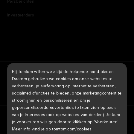
Persberichten
Investeerders
7th item
Routing
9th item of footer
TomTom Traffic Index
TomTom Klantenportal
Bij TomTom willen we altijd de helpende hand bieden.
TomTom Move Portal
TomTom Suppliers
Daarom gebruiken we cookies om onze websites te
verbeteren, je surfervaring op internet te verbeteren,
België
socialmediafuncties te bieden, onze marketingcontent te
stroomlijnen en personaliseren en om je
gepersonaliseerde advertenties te laten zien op basis
Europa
van je interesses (ook op websites van derden). Je kunt
Privacybeleid
Juridische informatie
Gebruik van je gegevens
België | Nederlands
Cookies
Meld kwetsbaarheden
Meld een kaartaanpassing
je voorkeuren wijzigen door te klikken op 'Voorkeuren'.
Impressum
Meer info vind je op
tomtom.com/cookies
Belgique | Français