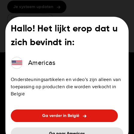
Je systeem updaten
Hallo! Het lijkt erop dat u
zich bevindt in:
Americas
Ondersteuningsartikelen en video's zijn alleen van
toepassing op producten die worden verkocht in
VOOR BESTUURDERS
CARRIÈRE
België
Navigatie-apps
Vacatures
Persoonlijke en professionele
Kantoren
Ga verder in België
navigatiesystemen
Arbeidsvoorwaarden
Ingebouwde navigatie
Ga naar Americas