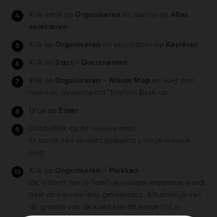
Klik eerst op
Organiseren
en daarna op
Alles
selecteren
Klik op
Organiseren
en vervolgens op
Kopiëren
.
Klik op
Start
>
Documenten
.
Klik op
Organiseren
>
Nieuw
Map
en voer een
naam in, bijvoorbeeld 'TomTom Back-up'.
Druk op
Enter
.
Dubbelklik op de nieuwe map.
Er wordt een venster geopend voor je nieuwe
map.
Klik op
Organiseren
>
Plakken
.
De inhoud van je TomTom-navigatiesysteem wordt
naar de nieuwe map gekopieerd. Afhankelijk van
de grootte van de kaart kan dit enige tijd in