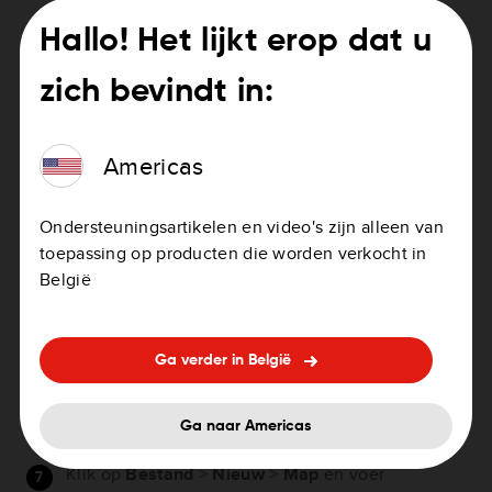
beslag nemen.
Hallo! Het lijkt erop dat u
Windows XP
zich bevindt in:
Sluit je navigatiesysteem aan op je computer en
schakel het in.
Americas
Klik op
Start
>
Deze computer
.
Dubbelklik op het verwisselbare station van je
Ondersteuningsartikelen en video's zijn alleen van
navigatiesysteem.
toepassing op producten die worden verkocht in
Hierop wordt een venster geopend met de
België
bestanden en mappen van je TomTom-
navigatiesysteem.
Klik op
Bewerken
en daarna op
Alles selecteren
.
Ga verder in België
Klik op
Bewerken
en dan op
Kopiëren
.
Ga naar Americas
Klik op
Start
>
Mijn documenten
.
Klik op
Bestand
>
Nieuw
>
Map
en voer