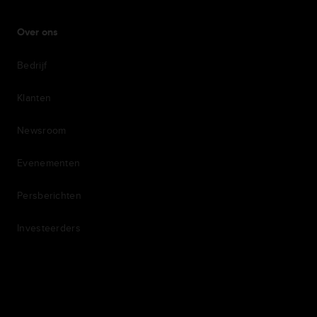
Over ons
Bedrijf
Klanten
Newsroom
Evenementen
Persberichten
Investeerders
7th item
Routing
9th item of footer