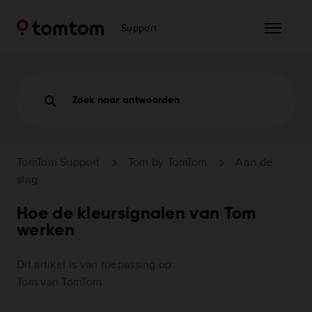
Support
Zoek naar antwoorden
TomTom Support
Tom by TomTom
Aan de
slag
Hoe de kleursignalen van Tom
werken
Dit artikel is van toepassing op:
Tom van TomTom