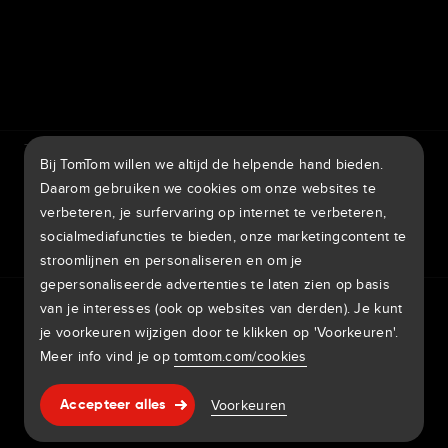
7th item
Routing
9th item of footer
TomTom Traffic Index
TomTom Klantenportal
Bij TomTom willen we altijd de helpende hand bieden.
TomTom Move Portal
TomTom Suppliers
Daarom gebruiken we cookies om onze websites te
verbeteren, je surfervaring op internet te verbeteren,
België
socialmediafuncties te bieden, onze marketingcontent te
stroomlijnen en personaliseren en om je
gepersonaliseerde advertenties te laten zien op basis
Europa
van je interesses (ook op websites van derden). Je kunt
Privacybeleid
Juridische informatie
Gebruik van je gegevens
België | Nederlands
Cookies
Meld kwetsbaarheden
Meld een kaartaanpassing
je voorkeuren wijzigen door te klikken op 'Voorkeuren'.
Impressum
Meer info vind je op
tomtom.com/cookies
Belgique | Français
Copyright © 2026 TomTom International BV. All rights
Hulp & support
Voorkeuren
Česká Republika | Česky
Accepteer alles
reserved.
Danmark | Dansk