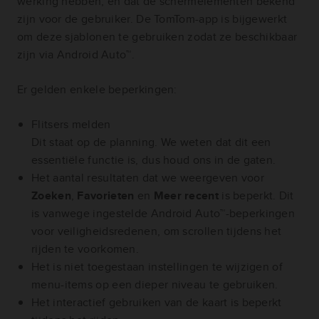
werking hebben, en dat de schermelementen bekend
zijn voor de gebruiker. De TomTom-app is bijgewerkt
om deze sjablonen te gebruiken zodat ze beschikbaar
zijn via Android Auto™.
Er gelden enkele beperkingen:
Flitsers melden
Dit staat op de planning. We weten dat dit een
essentiële functie is, dus houd ons in de gaten.
Het aantal resultaten dat we weergeven voor
Zoeken
,
Favorieten
en
Meer recent
is beperkt. Dit
is vanwege ingestelde Android Auto™-beperkingen
voor veiligheidsredenen, om scrollen tijdens het
rijden te voorkomen.
Het is niet toegestaan instellingen te wijzigen of
menu-items op een dieper niveau te gebruiken.
Het interactief gebruiken van de kaart is beperkt