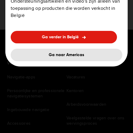
Ondersteuningsartikelen en video's zijn alleen van
kun je dit artikel op Google’s supportpagina
toepassing op producten die worden verkocht in
raadplegen:
https://support.google.com/androidauto/an
België
swer/6348029
Ga verder in België
Ga naar Americas
VOOR BESTUURDERS
CARRIÈRE
Navigatie-apps
Vacatures
Persoonlijke en professionele
Kantoren
navigatiesystemen
Arbeidsvoorwaarden
Ingebouwde navigatie
Veelgestelde vragen over ons
Accessoires
wervingsproces