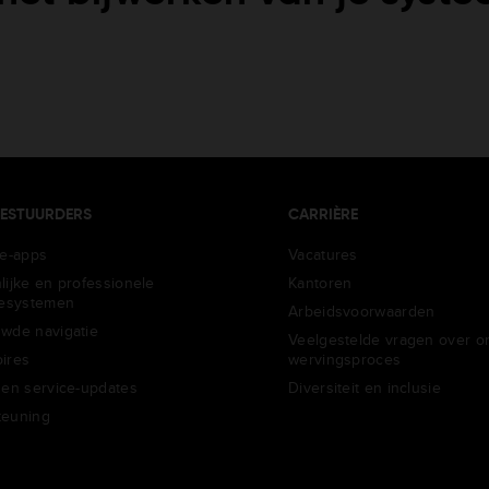
ESTUURDERS
CARRIÈRE
ie-apps
Vacatures
lijke en professionele
Kantoren
iesystemen
Arbeidsvoorwaarden
wde navigatie
Veelgestelde vragen over o
ires
wervingsproces
 en service-updates
Diversiteit en inclusie
teuning