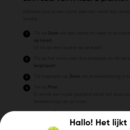
Hiermee kun je een route plannen vanaf een ander
locatie.
Tik op
Zoek
om een adres of naam in te voere
op kaart
.
Of tik op een locatie op de kaart.
Tik op het menu met drie knoppen en tik ver
beginpunt
.
Tik nogmaals op
Zoek
om je bestemming in t
Tik op
Plan
.
Er wordt een route gepland vanaf het door j
bestemming van je route.
Je kunt nu op Rijd boven aan het scherm tikken. E
vanaf je huidige locatie naar het door jou gesele
Hallo! Het lijk
vervolgens naar de bestemming.