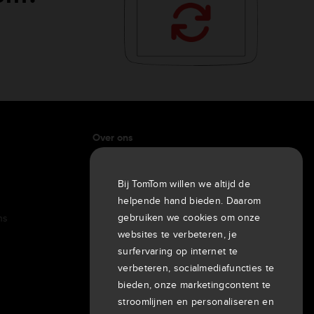
Over ons
Bedrijf
Klanten
Bij TomTom willen we altijd de
Newsroom
helpende hand bieden. Daarom
gebruiken we cookies om onze
ns
Evenementen
websites te verbeteren, je
Persberichten
surfervaring op internet te
Investeerders
verbeteren, socialmediafuncties te
7th item
Routing
bieden, onze marketingcontent te
9th item of footer
stroomlijnen en personaliseren en