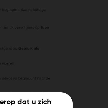
 beginpunt dan je huidige
n en tik vervolgens op
Toon
volgens op
Gebruik als
e voeren.
ou gekozen beginpunt naar de
r wordt nu een route gepland
cteerde beginpunt en
t erop dat u zich