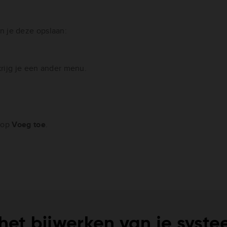
n je deze opslaan:
krijg je een ander menu.
s op
Voeg toe
.
 het bijwerken van je syst