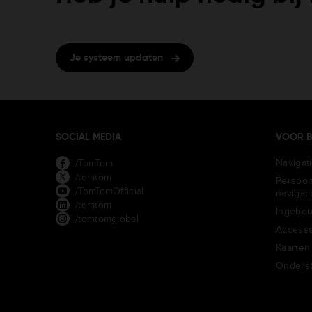
Je systeem updaten
SOCIAL MEDIA
VOOR B
Navigat
/TomTom
/tomtom
Persoon
/TomTomOfficial
navigat
/tomtom
Ingebou
/tomtomglobal
Accesso
Kaarten
Onders