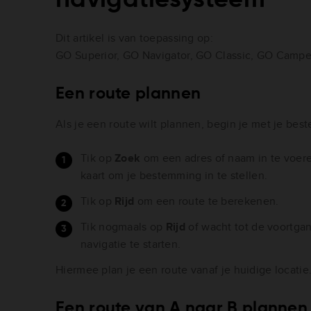
Dit artikel is van toepassing op:
GO Superior, GO Navigator, GO Classic, GO Campe
Een route plannen
Als je een route wilt plannen, begin je met je bes
Tik op
Zoek
om een adres of naam in te voeren
kaart om je bestemming in te stellen.
Tik op
Rijd
om een route te berekenen.
Tik nogmaals op
Rijd
of wacht tot de voortga
navigatie te starten.
Hiermee plan je een route vanaf je huidige locatie
Een route van A naar B plannen