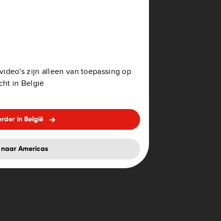
en een tussenstop toevoegen:
erm.
ideo's zijn alleen van toepassing op
of een POI toevoegen.
ht in België
stop toe te voegen.
n:
rder in België
 naar Americas