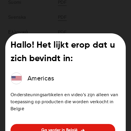
Suomi
PDF
Svenska
PDF
Ελληνικά
PDF
Hallo! Het lijkt erop dat u
zich bevindt in:
Americas > GO Professional (2nd
Generation)
Americas
Ondersteuningsartikelen en video's zijn alleen van
toepassing op producten die worden verkocht in
België
English (US and Canada)
PDF
Ga verder in België