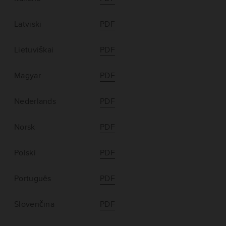
Latviski
PDF
Lietuviškai
PDF
Magyar
PDF
Nederlands
PDF
Norsk
PDF
Polski
PDF
Português
PDF
Slovenčina
PDF