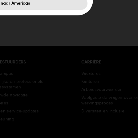
 naar Americas
ESTUURDERS
CARRIÈRE
ie-apps
Vacatures
lijke en professionele
Kantoren
iesystemen
Arbeidsvoorwaarden
wde navigatie
Veelgestelde vragen over o
ires
wervingsproces
 en service-updates
Diversiteit en inclusie
teuning