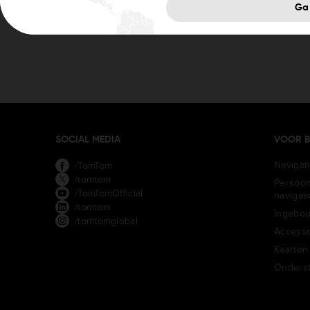
Ga
SOCIAL MEDIA
VOOR B
Navigat
/TomTom
/tomtom
Persoon
/TomTomOfficial
navigat
/tomtom
Ingebou
/tomtomglobal
Accesso
Kaarten
Onders