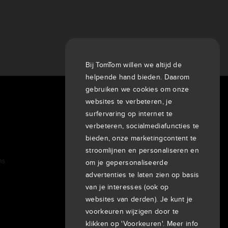
Bij TomTom willen we altijd de
helpende hand bieden. Daarom
gebruiken we cookies om onze
websites te verbeteren, je
Over ons
surfervaring op internet te
Bedrijf
verbeteren, socialmediafuncties te
Klanten
bieden, onze marketingcontent te
Newsroom
stroomlijnen en personaliseren en
ns
Evenementen
om je gepersonaliseerde
Persberichten
advertenties te laten zien op basis
van je interesses (ook op
Investeerders
7th item
websites van derden). Je kunt je
Routing
voorkeuren wijzigen door te
9th item of footer
klikken op 'Voorkeuren'. Meer info