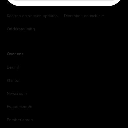
Accessoires
wervingsproces
Kaarten en service-updates
Diversiteit en inclusie
Ondersteuning
Over ons
Bedrijf
Klanten
Newsroom
Evenementen
Persberichten