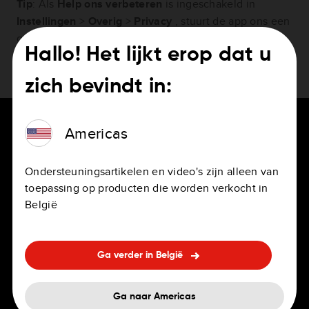
Tip
: Als
Help ons verbeteren
is ingeschakeld in
Instellingen
>
Overig
>
Privacy
, stuurt de app ons een
geanonimiseerd rapport zodra deze voor de eerste
Hallo! Het lijkt erop dat u
keer wordt opgestart na een crash. We bekijken deze
rapporten regelmatig.
zich bevindt in:
Americas
Ondersteuningsartikelen en video's zijn alleen van
VOOR BESTUURDERS
CARRIÈRE
toepassing op producten die worden verkocht in
België
Navigatie-apps
Vacatures
Persoonlijke en professionele
Kantoren
navigatiesystemen
Ga verder in België
Arbeidsvoorwaarden
Ingebouwde navigatie
Ga naar Americas
Veelgestelde vragen over ons