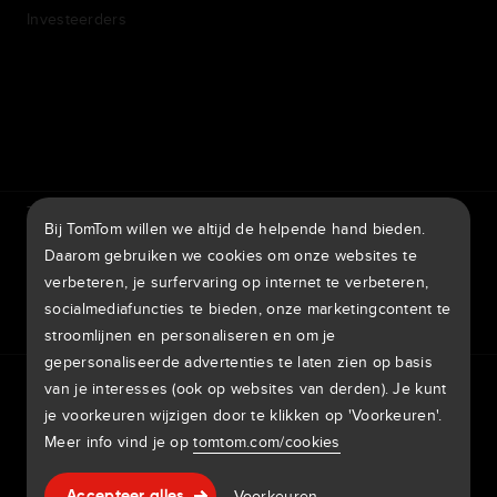
Investeerders
7th item
Routing
9th item of footer
TomTom Traffic Index
TomTom Klantenportal
Bij TomTom willen we altijd de helpende hand bieden.
TomTom Move Portal
TomTom Suppliers
Daarom gebruiken we cookies om onze websites te
verbeteren, je surfervaring op internet te verbeteren,
België
socialmediafuncties te bieden, onze marketingcontent te
stroomlijnen en personaliseren en om je
gepersonaliseerde advertenties te laten zien op basis
Europa
van je interesses (ook op websites van derden). Je kunt
Privacybeleid
Juridische informatie
Gebruik van je gegevens
België | Nederlands
Cookies
Meld kwetsbaarheden
Meld een kaartaanpassing
je voorkeuren wijzigen door te klikken op 'Voorkeuren'.
Impressum
Meer info vind je op
tomtom.com/cookies
Belgique | Français
Copyright © 2026 TomTom International BV. All rights
Hulp & support
Voorkeuren
Česká Republika | Česky
Accepteer alles