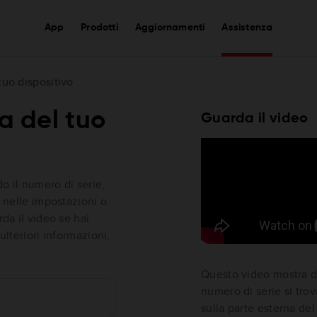
App
Prodotti
Aggiornamenti
Assistenza
tuo dispositivo
a del tuo
Guarda il video
do il numero di serie,
a nelle impostazioni o
rda il video se hai
ulteriori informazioni,
Questo video mostra do
numero di serie si tro
sulla parte esterna del