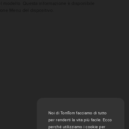
el modello. Questa informazione è disponibile
ione Menu del dispositivo.
Noi di TomTom facciamo di tutto
per renderti la vita più facile. Ecco
perché utilizziamo i cookie per