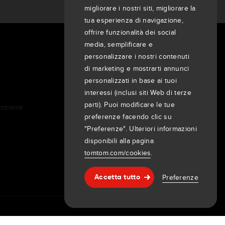
migliorare i nostri siti, migliorare la
tua esperienza di navigazione,
offrire funzionalità dei social
media, semplificare e
INFORMAZIONI SU DI NOI
personalizzare i nostri contenuti
Azienda
di marketing e mostrarti annunci
personalizzati in base ai tuoi
Clienti
interessi (inclusi siti Web di terze
Sala stampa
parti). Puoi modificare le tue
unzione
Eventi
preferenze facendo clic su
Comunicati stampa
"Preferenze". Ulteriori informazioni
Investitori
disponibili alla pagina
7th item
tomtom.com/cookies
.
Routing
9th item of footer
Preferenze
Accetta tutto
Assistenza & supporto