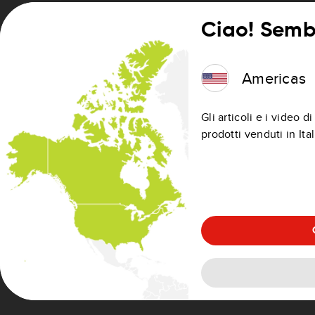
Ciao! Sembr
Data di acquisto
Paese di ac
Americas
Reimposta
Gli articoli e i video 
Invia
prodotti venduti in Ital