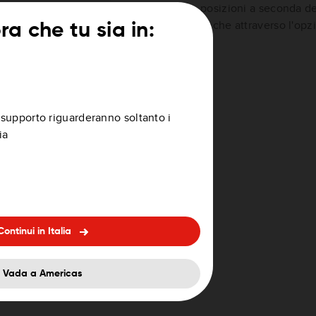
posizioni a seconda d
anche attraverso l'opz
a che tu sia in:
quisto
di supporto riguarderanno soltanto i
ia
Continui in Italia
Vada a Americas