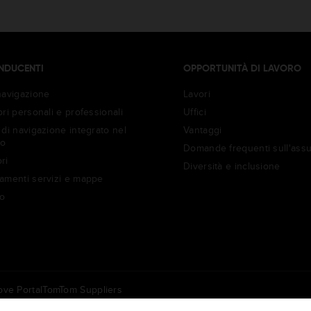
NDUCENTI
OPPORTUNITÀ DI LAVORO
navigazione
Lavori
ri personali e professionali
Uffici
di navigazione integrato nel
Vantaggi
to
Domande frequenti sull'ass
ri
Diversità e inclusione
amenti servizi e mappe
o
ve Portal
TomTom Suppliers