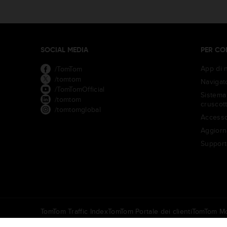
SOCIAL MEDIA
PER CO
App di 
/TomTom
/tomtom
Navigato
/TomTomOfficial
Sistema 
/tomtom
cruscot
/tomtomglobal
Accesso
Aggiorn
Support
TomTom Traffic Index
TomTom Portale dei clienti
TomTom Mo