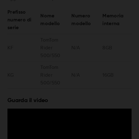
Prefisso
Nome
Numero
Memoria
numero di
modello
modello
interna
serie
TomTom
KF
Rider
N/A
8GB
500/550
TomTom
KG
Rider
N/A
16GB
500/550
Guarda il video