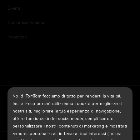
Eventi
Comunicati stampa
Investitori
7th item
Routing
9th item of footer
TomTom Traffic Index
TomTom Portale dei clienti
Noi di TomTom facciamo di tutto per renderti la vita più
TomTom Move Portal
TomTom Suppliers
facile. Ecco perché utilizziamo i cookie per migliorare i
nostri siti, migliorare la tua esperienza di navigazione,
Italia
offrire funzionalità dei social media, semplificare e
personalizzare i nostri contenuti di marketing e mostrarti
annunci personalizzati in base ai tuoi interessi (inclusi
Europa