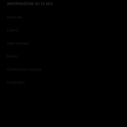
INFORMAZIONI SU DI NOI
Azienda
Clienti
Sala stampa
Eventi
Comunicati stampa
Investitori
7th item
Routing
9th item of footer