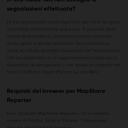
In che modo TomTom accoglie le
segnalazioni effettuate?
Le tue segnalazioni sono importanti per noi e vengono
controllate attentamente una a una. A seconda della
natura della modifica, potrebbero essere necessari
alcuni giorni o alcune settimane. Se una modifica
viene accettata, potrebbe trascorrere del tempo prima
che sia disponibile in un aggiornamento mappa per il
dispositivo di navigazione o che venga incorporata nei
servizi Traffico e Route Planner sul sito Web.
Requisiti del browser per MapShare
Reporter
Puoi utilizzare MapShare Reporter con le versioni
recenti di Firefox, Safari e Chrome. Tuttavia devi
attivare JavaScript nel browser.