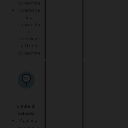
consentita
Inversione
a U
consentita
o
inversione
a U non
consentita
Limite di
velocità
Aggiungi
un segnale