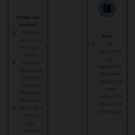
Flusso del
traffico
Segnala
Altro
una strada
Per
chiusa o
segnalare
aperta
gli
Segnala
aggiornam
una strada
enti delle
a senso
mappe che
unico o a
non
due sensi
rientrano in
di marcia
nessun'altr
Aggiungi o
a categoria
elimina
una
rotonda