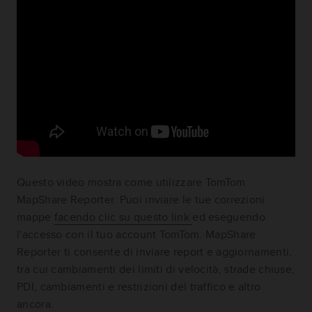
Questo video mostra come utilizzare TomTom
MapShare Reporter. Puoi inviare le tue correzioni
mappe
facendo clic su questo link
ed eseguendo
l'accesso con il tuo account TomTom. MapShare
Reporter ti consente di inviare report e aggiornamenti,
tra cui cambiamenti dei limiti di velocità, strade chiuse,
PDI, cambiamenti e restrizioni del traffico e altro
ancora.