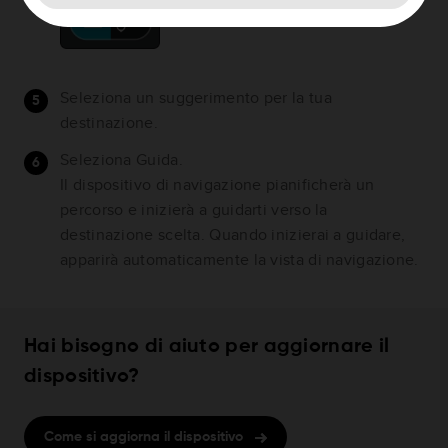
Seleziona un suggerimento per la tua
destinazione.
Seleziona Guida.
Il dispositivo di navigazione pianificherà un
percorso e inizierà a guidarti verso la
destinazione scelta. Quando inizierai a guidare,
apparirà automaticamente la vista di navigazione.
Hai bisogno di aiuto per aggiornare il
dispositivo?
Come si aggiorna il dispositivo