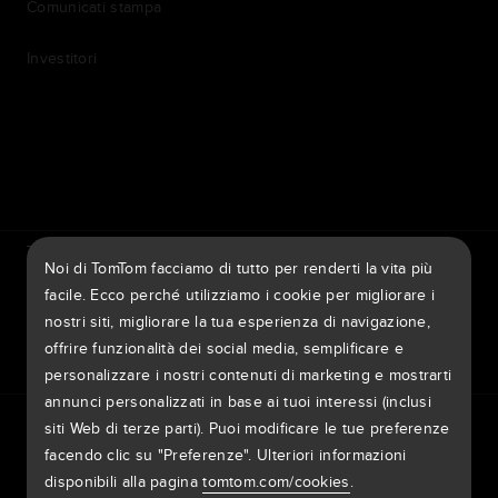
Comunicati stampa
Investitori
7th item
Routing
9th item of footer
TomTom Traffic Index
TomTom Portale dei clienti
Noi di TomTom facciamo di tutto per renderti la vita più
TomTom Move Portal
TomTom Suppliers
facile. Ecco perché utilizziamo i cookie per migliorare i
nostri siti, migliorare la tua esperienza di navigazione,
Italia
offrire funzionalità dei social media, semplificare e
personalizzare i nostri contenuti di marketing e mostrarti
annunci personalizzati in base ai tuoi interessi (inclusi
Europa
siti Web di terze parti). Puoi modificare le tue preferenze
Informativa sulla privacy
Informazioni legali
België | Nederlands
facendo clic su "Preferenze". Ulteriori informazioni
Uso dei dati personali
Cookie
Segnala vulnerabilità
Segnala un aggiornamento delle mappe
Impressum
disponibili alla pagina
tomtom.com/cookies
.
Belgique | Français